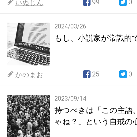
99
0
いぬじん
2024/03/26
もし、小説家が常識的
25
0
かのまお
2023/09/14
持つべきは「この主語
ゃね？」という自戒の