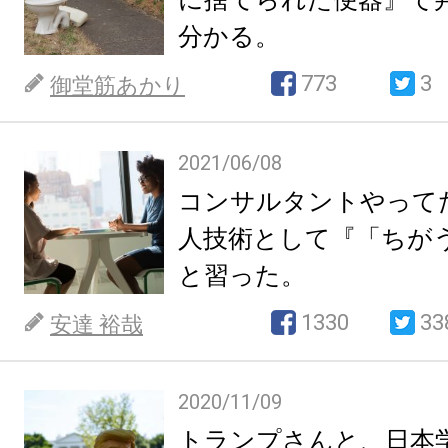
分かる。
773
3
御堂筋あかり
2021/06/08
コンサルタントやって
人技術として『「ちが
と習った。
1330
33
安達 裕哉
2020/11/09
トランプさんと、日本