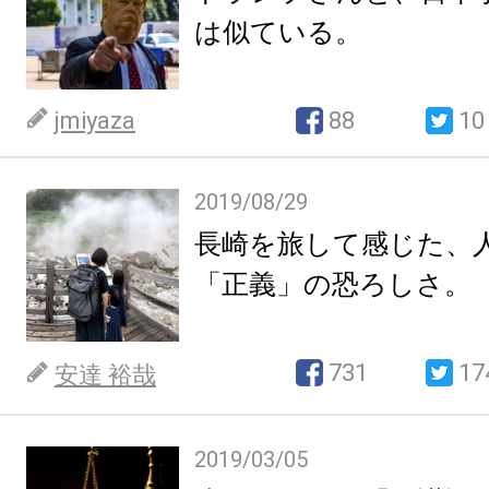
は似ている。
jmiyaza
88
10
2019/08/29
長崎を旅して感じた、
「正義」の恐ろしさ。
731
17
安達 裕哉
2019/03/05