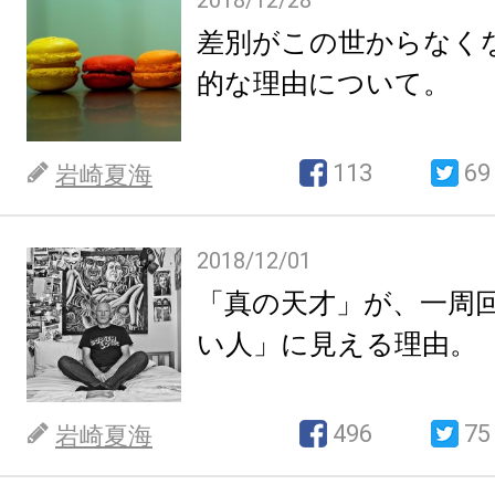
2018/12/28
差別がこの世からなく
的な理由について。
113
69
岩崎夏海
2018/12/01
「真の天才」が、一周
い人」に見える理由。
496
75
岩崎夏海