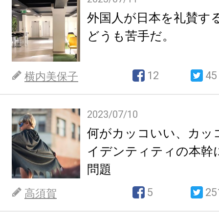
外国人が日本を礼賛す
どうも苦手だ。
12
45
横内美保子
2023/07/10
何がカッコいい、カッ
イデンティティの本幹
問題
5
25
高須賀