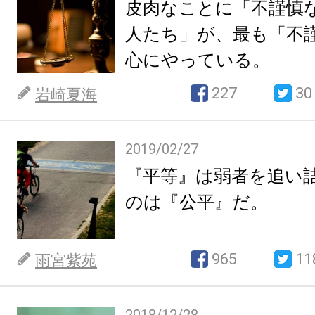
皮肉なことに「不謹慎
人たち」が、最も「不
心にやっている。
227
30
岩崎夏海
2019/02/27
『平等』は弱者を追い
のは『公平』だ。
965
11
雨宮紫苑