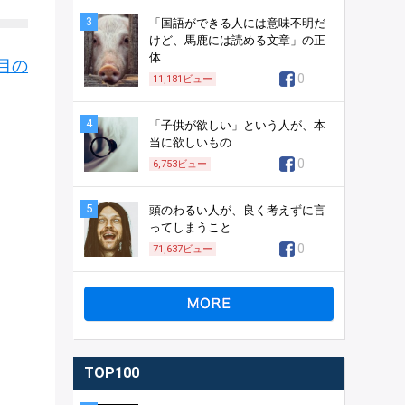
3
「国語ができる人には意味不明だ
けど、馬鹿には読める文章」の正
体
目の
0
11,181
ビュー
4
「子供が欲しい」という人が、本
当に欲しいもの
0
6,753
ビュー
5
頭のわるい人が、良く考えずに言
ってしまうこと
0
71,637
ビュー
TOP100