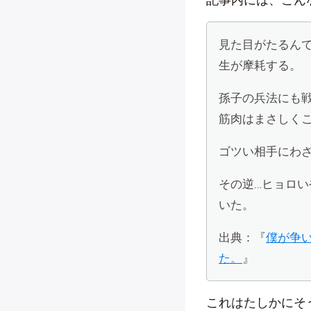
見た目がたるん
生が摩耗する。
孫子の兵法にも
筋肉はまさしく
ゴツい相手にわ
その逆…ヒョロ
いた。
出典：『
僕が争
た。
』
これはたしかにそ