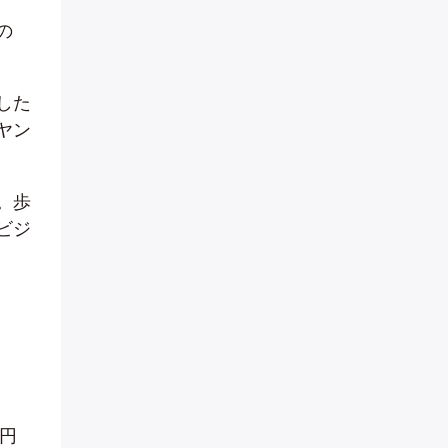
の
した
ヤン
。歩
ビジ
円