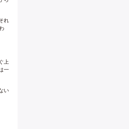
それ
わ
ぐ上
は一
ない