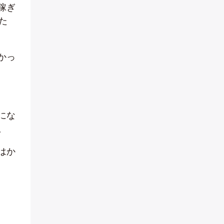
稼ぎ
た
かっ
にな
。
はか