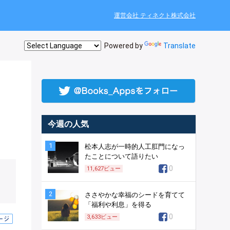
運営会社 ティネクト株式会社
Powered by
Translate
今週の人気
1
松本人志が一時的人工肛門になっ
たことについて語りたい
0
11,627
ビュー
2
ささやかな幸福のシードを育てて
「福利や利息」を得る
0
3,633
ビュー