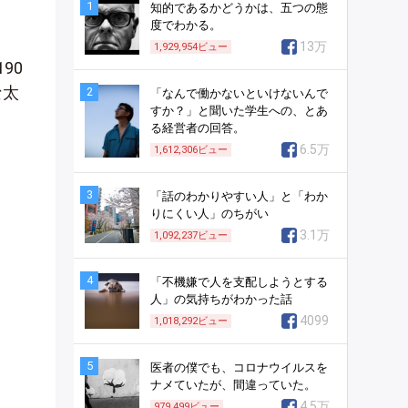
1
知的であるかどうかは、五つの態
度でわかる。
13万
1,929,954
ビュー
90
な太
2
「なんで働かないといけないんで
すか？」と聞いた学生への、とあ
る経営者の回答。
6.5万
1,612,306
ビュー
3
「話のわかりやすい人」と「わか
りにくい人」のちがい
3.1万
1,092,237
ビュー
4
「不機嫌で人を支配しようとする
人」の気持ちがわかった話
4099
1,018,292
ビュー
5
医者の僕でも、コロナウイルスを
ナメていたが、間違っていた。
4.5万
979,499
ビュー