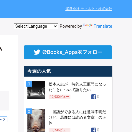
運営会社 ティネクト株式会社
Powered by
Translate
い
今週の人気
1
松本人志が一時的人工肛門になっ
たことについて語りたい
0
10,930
ビュー
2
「国語ができる人には意味不明だ
けど、馬鹿には読める文章」の正
体
0
10,736
ビュー