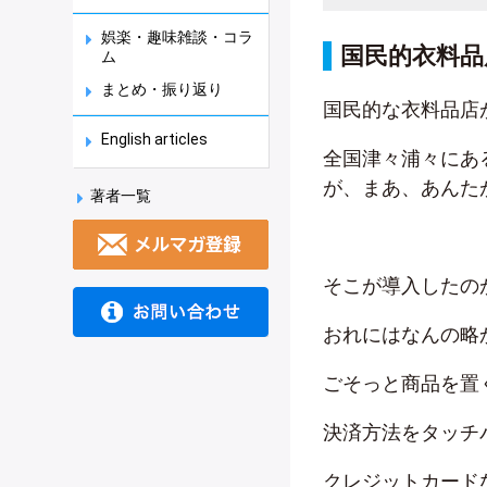
娯楽・趣味雑談・コラ
国民的衣料品
ム
まとめ・振り返り
国民的な衣料品店
English articles
全国津々浦々にあ
が、まあ、あんた
著者一覧
そこが導入したの
おれにはなんの略
ごそっと商品を置
決済方法をタッチ
クレジットカード