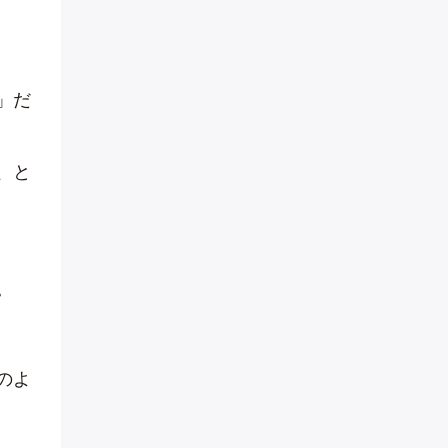
」だ
、と
。
のよ