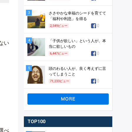
3
ささやかな幸福のシードを育てて
「福利や利息」を得る
0
2,549
ビュー
4
「子供が欲しい」という人が、本
ない
当に欲しいもの
0
6,447
ビュー
5
頭のわるい人が、良く考えずに言
ってしまうこと
0
71,233
ビュー
TOP100
選べ