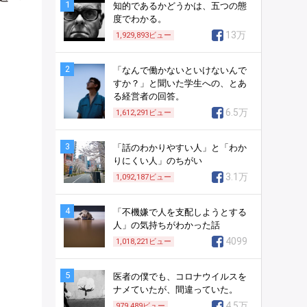
1
知的であるかどうかは、五つの態
度でわかる。
13万
1,929,893
ビュー
2
「なんで働かないといけないんで
すか？」と聞いた学生への、とあ
る経営者の回答。
6.5万
1,612,291
ビュー
3
「話のわかりやすい人」と「わか
りにくい人」のちがい
3.1万
1,092,187
ビュー
4
「不機嫌で人を支配しようとする
人」の気持ちがわかった話
4099
1,018,221
ビュー
5
医者の僕でも、コロナウイルスを
ナメていたが、間違っていた。
4.5万
979,489
ビュー