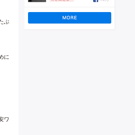
たぶ
めに
安ワ