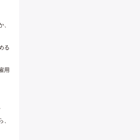
か、
める
雇用
。
ら、