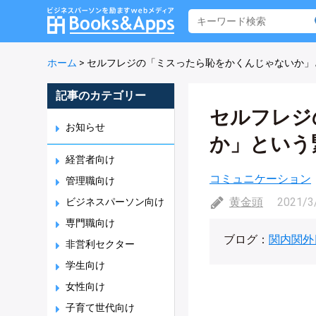
ホーム
>
セルフレジの「ミスったら恥をかくんじゃないか」
記事のカテゴリー
セルフレジ
お知らせ
か」という
経営者向け
コミュニケーション
管理職向け
黄金頭
2021/3
ビジネスパーソン向け
専門職向け
ブログ：
関内関外
非営利セクター
学生向け
女性向け
子育て世代向け