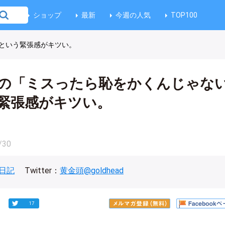
ショップ
最新
今週の人気
TOP100
という緊張感がキツい。
の「ミスったら恥をかくんじゃな
緊張感がキツい。
/30
日記
Twitter：
黄金頭@goldhead
17