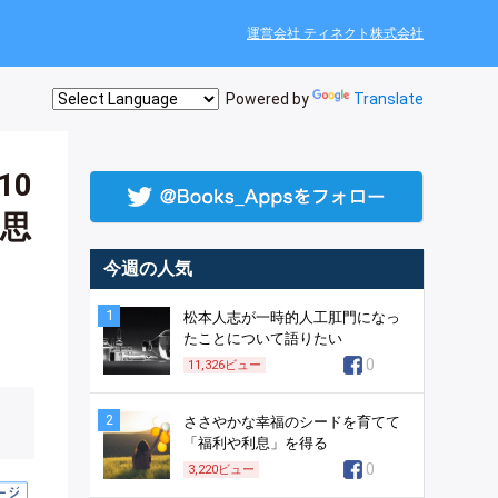
運営会社 ティネクト株式会社
Powered by
Translate
10
思
今週の人気
1
松本人志が一時的人工肛門になっ
たことについて語りたい
0
11,326
ビュー
2
ささやかな幸福のシードを育てて
「福利や利息」を得る
0
3,220
ビュー