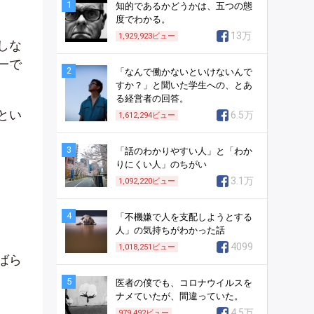
1
知的であるかどうかは、五つの態
度でわかる。
13万
1,929,923
ビュー
しな
一で
2
「なんで働かないといけないんで
すか？」と聞いた学生への、とあ
る経営者の回答。
とい
6.5万
1,612,294
ビュー
3
「話のわかりやすい人」と「わか
りにくい人」のちがい
3.1万
1,092,220
ビュー
4
「不機嫌で人を支配しようとする
人」の気持ちがわかった話
4099
1,018,251
ビュー
ばら
5
医者の僕でも、コロナウイルスを
ナメていたが、間違っていた。
4.5万
979,492
ビュー