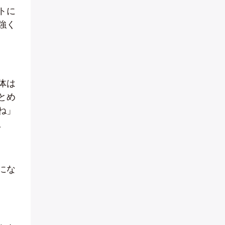
トに
強く
体は
とめ
ね」
。
にな