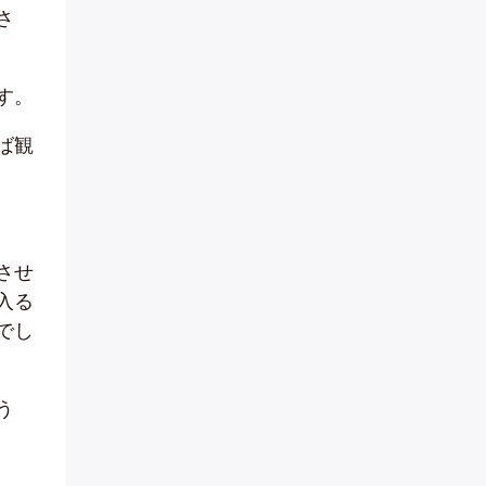
さ
す。
ば観
させ
入る
でし
う