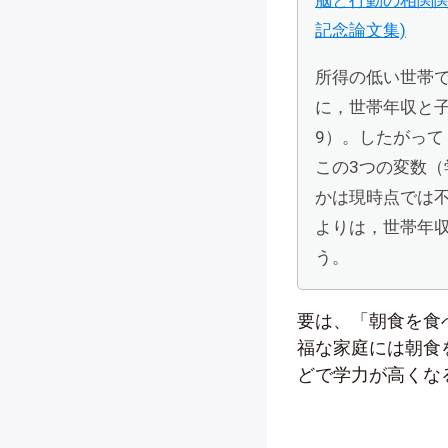
脳と行動の相関関
記念論文集)
所得の低い世帯
に，世帯年収と子
9）。したがっ
この3つの変数
かは現時点では
よりは，世帯年
う。
要は、「朝食を食
福な家庭には朝食
どで学力が高くな