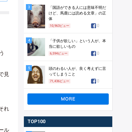
3
「国語ができる人には意味不明だ
けど、馬鹿には読める文章」の正
体
0
10,963
ビュー
4
「子供が欲しい」という人が、本
当に欲しいもの
う
0
6,594
ビュー
5
頭のわるい人が、良く考えずに言
で見
ってしまうこと
0
71,436
ビュー
それ
TOP100
ール