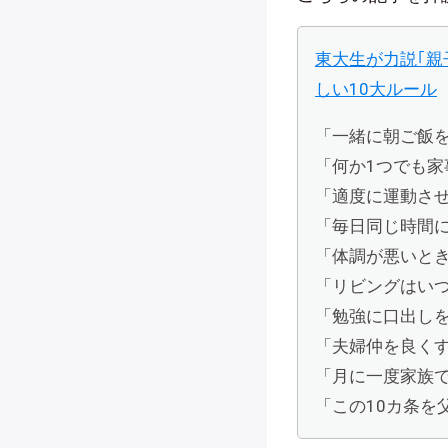
東大生が力説｢
しい10大ルール
「一緒に朝ご飯
「何か1つでも家
「適度に運動さ
「毎日同じ時間
「体調が悪いと
「リビングはい
「勉強に口出し
「夫婦仲を良く
「月に一度家族
「この10カ条を