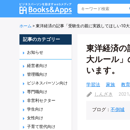
ホーム
>
東洋経済の記事「受験生の親に実践してほしい10
記事のカテゴリー
東洋経済の
お知らせ
大ルール」
経営者向け
います。
管理職向け
ビジネスパーソン向け
学習法
家族
教
専門職向け
しんざき
2021
非営利セクター
学生向け
ブログ：
不倒城
女性向け
子育て世代向け