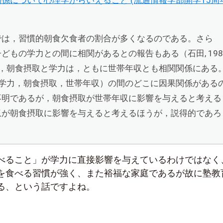
係について心理学からいえること (流通情報学部開学15周
では，習慣的朝食欠食者の割合が多くなるのである。さら
どもの学力との間に相関があるとの報告もある（石田, 198
て，朝食摂取と学力は，ともに世帯年収とも相関関係にある
（学力，朝食摂取，世帯年収）の間のどこに因果関係がある
不明であるが，朝食摂取が世帯年収に影響を与えると考える
収が朝食摂取に影響を与えると考えるほうが，説得的であろ
べること」が学力に直接影響を与えているわけではなく
を食べる習慣が強く、また裕福な家庭であるが故に塾教
る、という話ですよね。