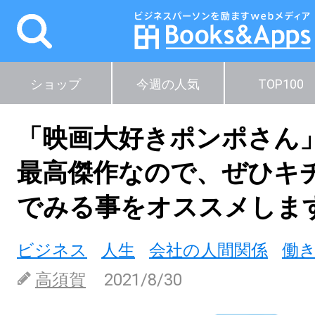
ショップ
今週の人気
TOP100
「映画大好きポンポさん
最高傑作なので、ぜひキ
でみる事をオススメしま
ビジネス
人生
会社の人間関係
働
高須賀
2021/8/30