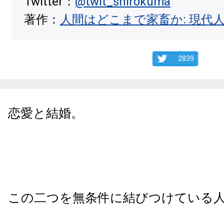
Twitter：
@twit_shirokuma
著作：
人間はどこまで家畜か: 現代
2839
恋愛と結婚。
この二つを無条件に結びつけている