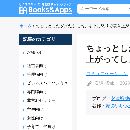
ホーム
>
ちょっとしたダメだしにも、すぐに怒りで噴き上が
記事のカテゴリー
ちょっとし
お知らせ
上がってし
経営者向け
コミュニケーション
管理職向け
安達 裕哉
2023
ビジネスパーソン向け
専門職向け
ブログ：
安達裕哉
非営利セクター
著作：
頭のいい人
学生向け
女性向け
子育て世代向け