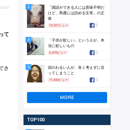
3
「国語ができる人には意味不明だ
けど、馬鹿には読める文章」の正
体
0
10,927
ビュー
って
4
「子供が欲しい」という人が、本
当に欲しいもの
0
6,559
ビュー
5
でき
頭のわるい人が、良く考えずに言
ってしまうこと
0
71,400
ビュー
TOP100