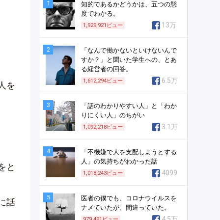
1
知的であるかどうかは、五つの態
度でわかる。
13万
1,929,921
ビュー
2
「なんで働かないといけないんで
すか？」と聞いた学生への、とあ
る経営者の回答。
6.5万
1,612,294
ビュー
人を
3
「話のわかりやすい人」と「わか
りにくい人」のちがい
3.1万
1,092,218
ビュー
4
「不機嫌で人を支配しようとする
人」の気持ちがわかった話
をと
4099
1,018,243
ビュー
5
医者の僕でも、コロナウイルスを
に話
ナメていたが、間違っていた。
4.5万
979,491
ビュー