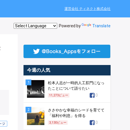
運営会社 ティネクト株式会社
Powered by
Translate
き
今週の人気
1
松本人志が一時的人工肛門になっ
たことについて語りたい
0
11,273
ビュー
2
ささやかな幸福のシードを育てて
「福利や利息」を得る
0
3,130
ビュー