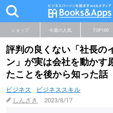
ショップ
今週の人気
TOP100
評判の良くない「社長の
ン」が実は会社を動かす
たことを後から知った話
ビジネス
ビジネススキル
しんざき
2023/8/17