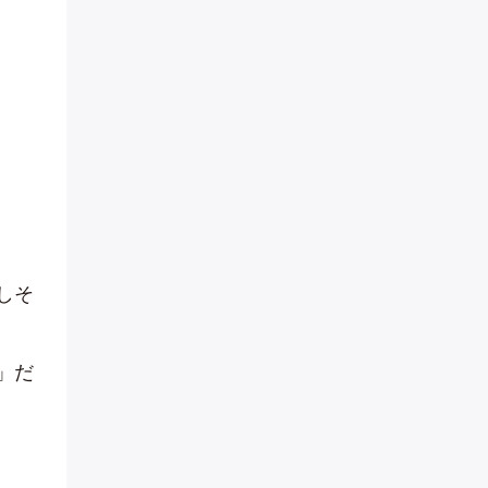
しそ
」だ