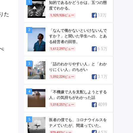
1
知的であるかどうかは、五つの態
度でわかる。
りた
13万
1,929,926
ビュー
2
「なんで働かないといけないんで
すか？」と聞いた学生への、とあ
る経営者の回答。
べ
6.5万
1,612,297
ビュー
3
「話のわかりやすい人」と「わか
りにくい人」のちがい
3.1万
1,092,224
ビュー
4
「不機嫌で人を支配しようとする
人」の気持ちがわかった話
4099
1,018,257
ビュー
5
医者の僕でも、コロナウイルスを
ナメていたが、間違っていた。
4.5万
979,492
ビュー