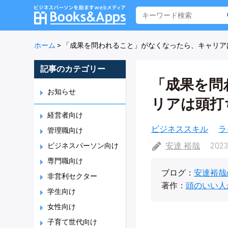
ホーム
>
「成果を問われること」がなくなったら、キャリア
記事のカテゴリー
「成果を問
お知らせ
リアは頭打
経営者向け
ビジネススキル
ラ
管理職向け
安達 裕哉
2023
ビジネスパーソン向け
専門職向け
ブログ：
安達裕哉
非営利セクター
著作：
頭のいい人
学生向け
女性向け
子育て世代向け