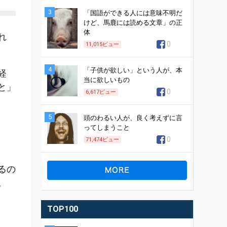
3
「国語ができる人には意味不明だ
けど、馬鹿には読める文章」の正
体
れ
0
11,015
ビュー
4
「子供が欲しい」という人が、本
経
当に欲しいもの
と」
0
6,617
ビュー
5
頭のわるい人が、良く考えずに言
ってしまうこと
0
71,474
ビュー
るの
。
TOP100