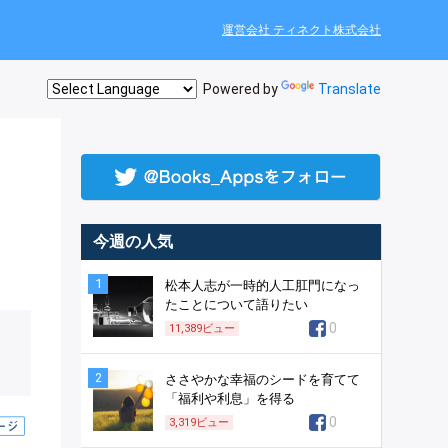
運営会社 ティネクト株式会社
Powered by
Translate
ャ
今週の人気
1
松本人志が一時的人工肛門になっ
たことについて語りたい
0
11,389
ビュー
2
ささやかな幸福のシードを育てて
「福利や利息」を得る
0
3,319
ビュー