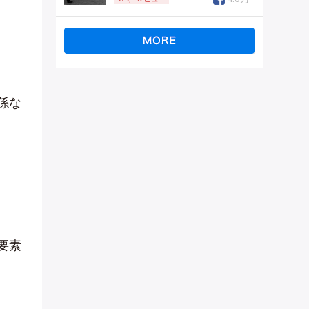
係な
要素