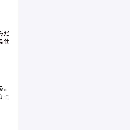
らだ
る仕
る。
なっ