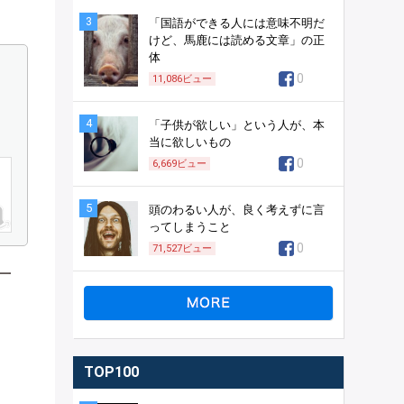
3
「国語ができる人には意味不明だ
けど、馬鹿には読める文章」の正
体
0
11,086
ビュー
4
「子供が欲しい」という人が、本
当に欲しいもの
0
6,669
ビュー
5
頭のわるい人が、良く考えずに言
ってしまうこと
0
71,527
ビュー
一
TOP100