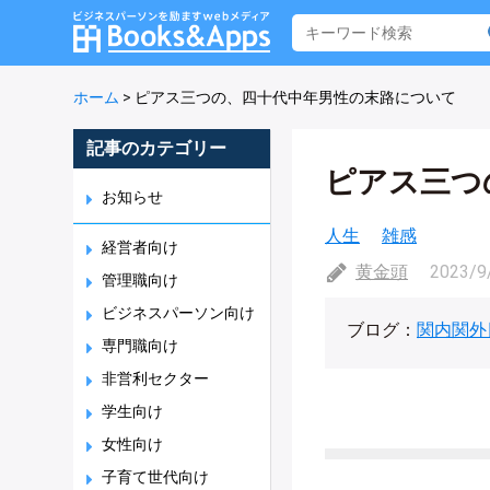
ホーム
>
ピアス三つの、四十代中年男性の末路について
記事のカテゴリー
ピアス三つ
お知らせ
人生
雑感
経営者向け
黄金頭
2023/9
管理職向け
ビジネスパーソン向け
ブログ：
関内関外
専門職向け
非営利セクター
学生向け
女性向け
子育て世代向け