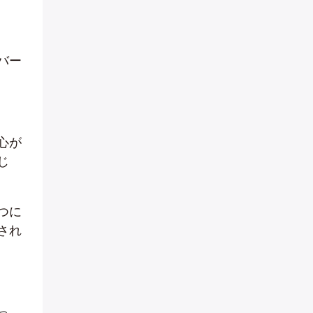
バー
心が
じ
つに
され
っ