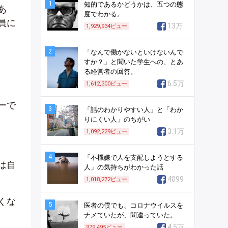
1
知的であるかどうかは、五つの態
あ
度でわかる。
員に
13万
1,929,934
ビュー
2
「なんで働かないといけないんで
すか？」と聞いた学生への、とあ
る経営者の回答。
6.5万
1,612,300
ビュー
ーで
3
「話のわかりやすい人」と「わか
りにくい人」のちがい
3.1万
1,092,229
ビュー
4
「不機嫌で人を支配しようとする
は自
人」の気持ちがわかった話
4099
1,018,272
ビュー
くな
5
医者の僕でも、コロナウイルスを
ナメていたが、間違っていた。
4.5万
979,495
ビュー