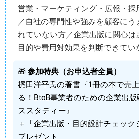
営業・マーケティング・広報・採
／自社の専門性や強みを顧客にう
れていない方／企業出版に関心は
目的や費用対効果を判断できてい
🎁
参加特典（お申込者全員）
梶田洋平氏の著書『1冊の本で売
る！BtoB事業者のための企業出
ススタディー』
＋「企業出版・目的設計チェック
プレゼント