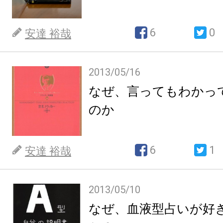
6
0
安達 裕哉
2013/05/16
なぜ、言ってもわかっ
のか
6
1
安達 裕哉
2013/05/10
なぜ、血液型占いが好