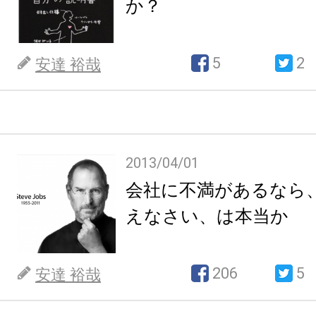
か？
5
2
安達 裕哉
2013/04/01
会社に不満があるなら
えなさい、は本当か
206
5
安達 裕哉