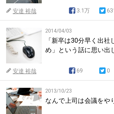
3.1万
63
安達 裕哉
2014/04/03
「新卒は30分早く出社
め」という話に思い出
69
0
安達 裕哉
2013/10/23
なんで上司は会議をや