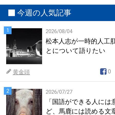
今週の人気記事
1
2026/08/04
松本人志が一時的人工
とについて語りたい
0
黄金頭
2
2026/07/27
「国語ができる人には
ど、馬鹿には読める文