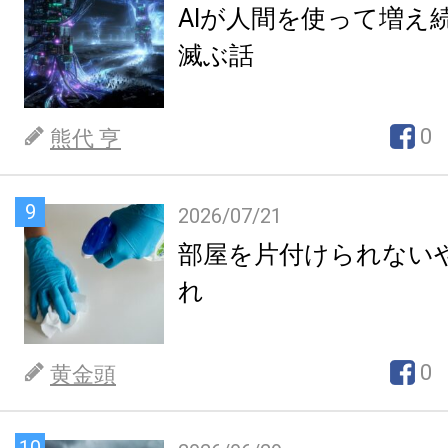
AIが人間を使って増え
滅ぶ話
0
熊代 亨
9
2026/07/21
部屋を片付けられない
れ
0
黄金頭