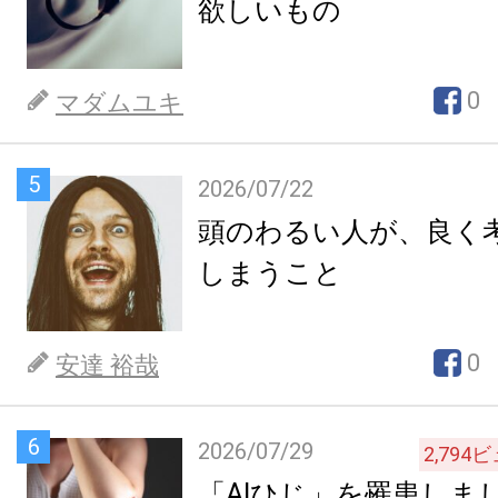
欲しいもの
0
マダムユキ
5
2026/07/22
頭のわるい人が、良く
しまうこと
0
安達 裕哉
6
2026/07/29
2,794
ビ
「AIひじ」を罹患しま