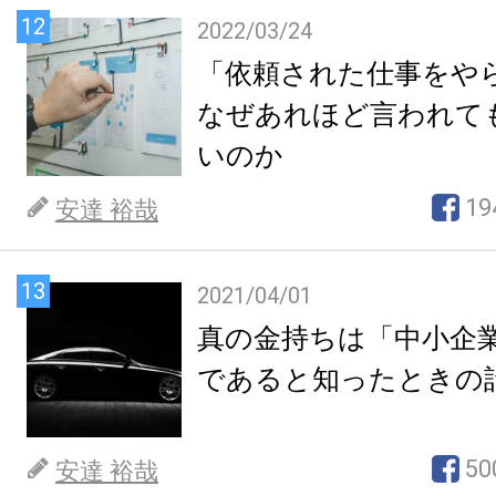
12
2022/03/24
「依頼された仕事をや
なぜあれほど言われて
いのか
19
安達 裕哉
13
2021/04/01
真の金持ちは「中小企
であると知ったときの
50
安達 裕哉