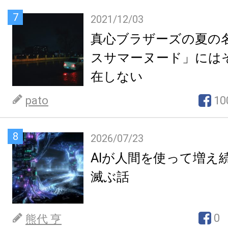
7
2021/12/03
真心ブラザーズの夏の
スサマーヌード」には
在しない
pato
10
8
2026/07/23
AIが人間を使って増え
滅ぶ話
0
熊代 亨