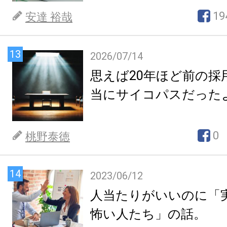
19
安達 裕哉
13
2026/07/14
思えば20年ほど前の採
当にサイコパスだった
0
桃野泰徳
14
2023/06/12
人当たりがいいのに「
怖い人たち」の話。