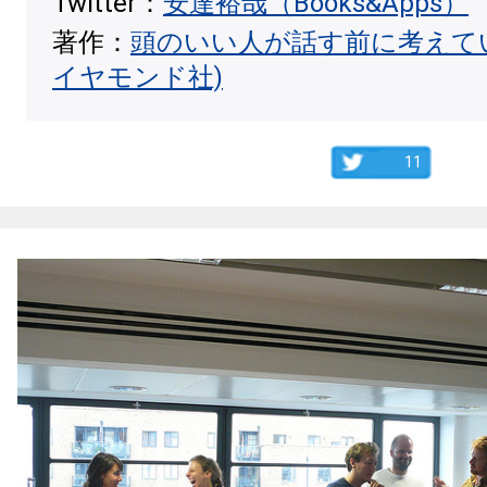
Twitter：
安達裕哉（Books&Apps）
著作：
頭のいい人が話す前に考えて
イヤモンド社)
11