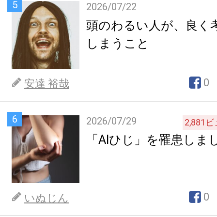
5
2026/07/22
頭のわるい人が、良く
しまうこと
0
安達 裕哉
6
2026/07/29
2,881
ビ
「AIひじ」を罹患しま
0
いぬじん