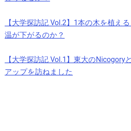
【大学探訪記 Vol.2】1本の木を植
温が下がるのか？
【大学探訪記 Vol.1】東大のNicogo
アップを訪ねました