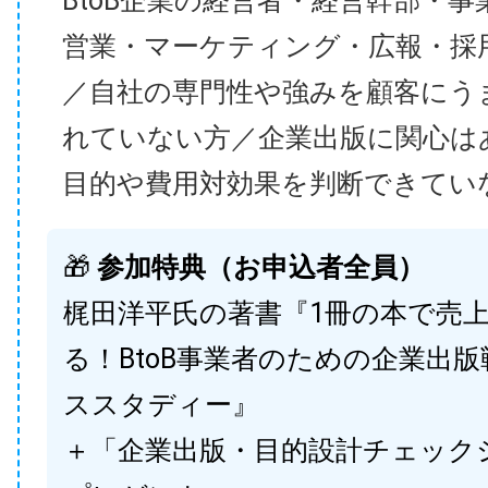
BtoB企業の経営者・経営幹部・事
営業・マーケティング・広報・採
／自社の専門性や強みを顧客にう
れていない方／企業出版に関心は
目的や費用対効果を判断できてい
🎁
参加特典（お申込者全員）
梶田洋平氏の著書『1冊の本で売
る！BtoB事業者のための企業出
ススタディー』
＋「企業出版・目的設計チェック