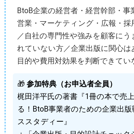
BtoB企業の経営者・経営幹部・事
営業・マーケティング・広報・採
／自社の専門性や強みを顧客にう
れていない方／企業出版に関心は
目的や費用対効果を判断できてい
🎁
参加特典（お申込者全員）
梶田洋平氏の著書『1冊の本で売
る！BtoB事業者のための企業出
ススタディー』