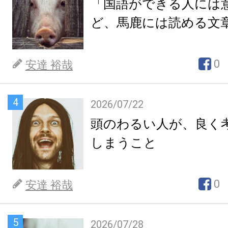
「国語ができる人には
ど、馬鹿には読める文
0
安達 裕哉
4
2026/07/22
頭のわるい人が、良く
しまうこと
0
安達 裕哉
5
2026/07/28