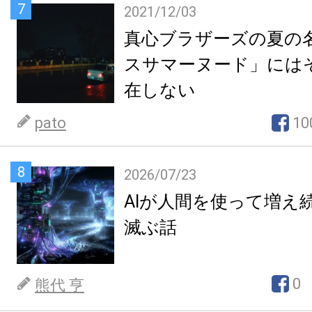
7
2021/12/03
真心ブラザーズの夏の
スサマーヌード」には
在しない
pato
10
8
2026/07/23
AIが人間を使って増え
滅ぶ話
0
熊代 亨