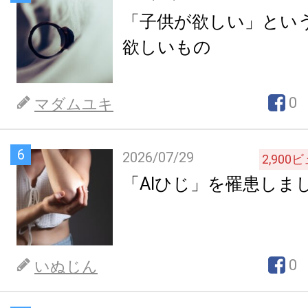
「子供が欲しい」とい
欲しいもの
0
マダムユキ
6
2026/07/29
2,900
ビ
「AIひじ」を罹患しま
0
いぬじん