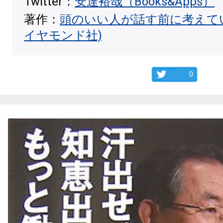
Twitter：
安達裕哉（Books&Apps）
著作：
頭のいい人が話す前に考えて
イヤモンド社)
0