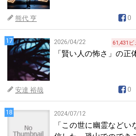
0
熊代 亨
17
2026/04/22
61,431
ビ
「賢い人の怖さ」の正
0
安達 裕哉
18
2024/07/12
「この世に幽霊などい