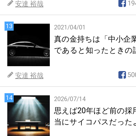
19
安達 裕哉
13
2021/04/01
真の金持ちは「中小企
であると知ったときの
50
安達 裕哉
14
2026/07/14
思えば20年ほど前の採
当にサイコパスだった