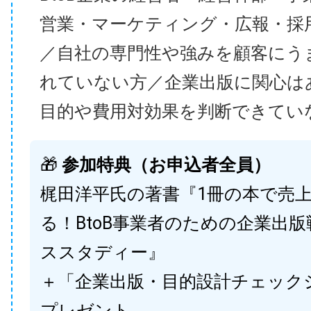
営業・マーケティング・広報・採
／自社の専門性や強みを顧客にう
れていない方／企業出版に関心は
目的や費用対効果を判断できてい
🎁
参加特典（お申込者全員）
梶田洋平氏の著書『1冊の本で売
る！BtoB事業者のための企業出
ススタディー』
＋「企業出版・目的設計チェック
プレゼント