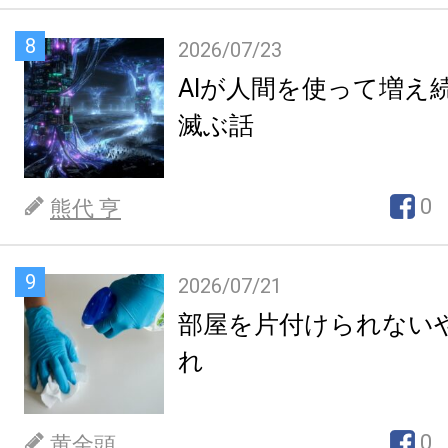
8
2026/07/23
AIが人間を使って増え
滅ぶ話
0
熊代 亨
9
2026/07/21
部屋を片付けられない
れ
0
黄金頭