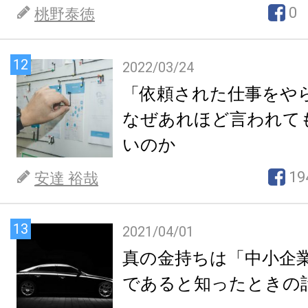
0
桃野泰徳
12
2022/03/24
「依頼された仕事をや
なぜあれほど言われて
いのか
19
安達 裕哉
13
2021/04/01
真の金持ちは「中小企
であると知ったときの