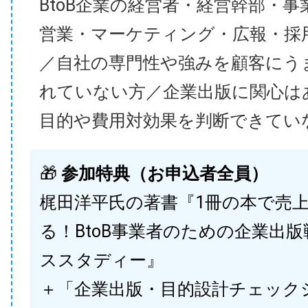
BtoB企業の経営者・経営幹部・事
営業・マーケティング・広報・採
／自社の専門性や強みを顧客にう
れていない方／企業出版に関心は
目的や費用対効果を判断できてい
🎁
参加特典（お申込者全員）
梶田洋平氏の著書『1冊の本で売
る！BtoB事業者のための企業出
ススタディー』
＋「企業出版・目的設計チェック