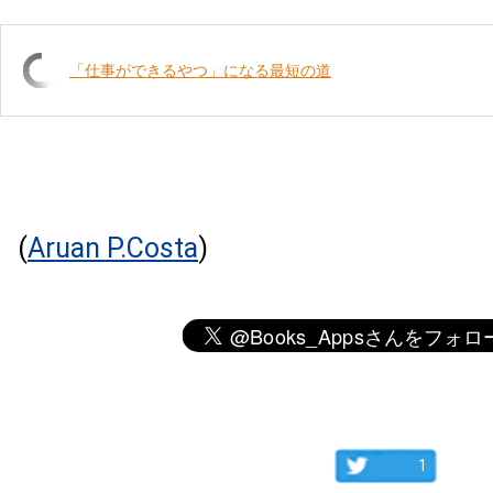
「仕事ができるやつ」になる最短の道
(
Aruan P.Costa
)
1