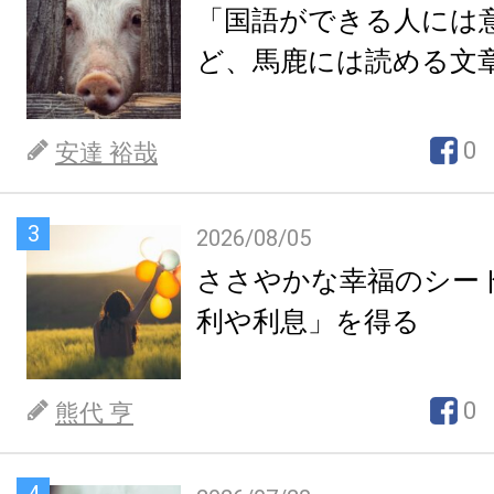
「国語ができる人には
ど、馬鹿には読める文
0
安達 裕哉
3
2026/08/05
ささやかな幸福のシー
利や利息」を得る
0
熊代 亨