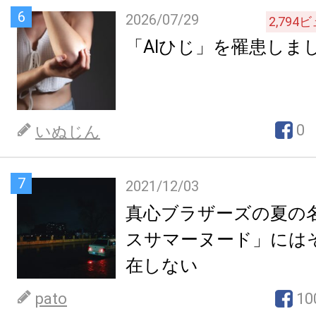
6
2026/07/29
2,794
ビ
「AIひじ」を罹患しま
0
いぬじん
7
2021/12/03
真心ブラザーズの夏の
スサマーヌード」には
在しない
pato
10