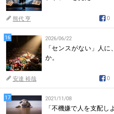
0
熊代 亨
16
2026/06/22
「センスがない」人に
か。
0
安達 裕哉
17
2021/11/08
「不機嫌で人を支配し