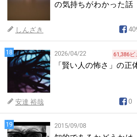
の気持ちがわかった話
40
しんざき
18
2026/04/22
61,386
ビ
「賢い人の怖さ」の正
0
安達 裕哉
19
2015/09/08