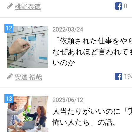
0
桃野泰徳
12
2022/03/24
「依頼された仕事をや
なぜあれほど言われて
いのか
19
安達 裕哉
13
2023/06/12
人当たりがいいのに「
怖い人たち」の話。