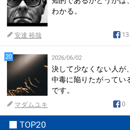
知的であるかどうかは
わかる。
13
安達 裕哉
20
2026/06/02
決して少なくない人が
中毒に陥りたがってい
です。
0
マダムユキ
TOP20