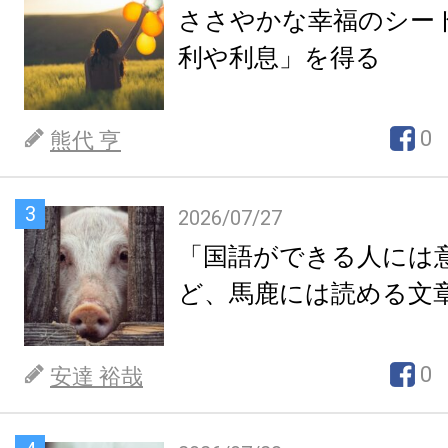
ささやかな幸福のシー
利や利息」を得る
0
熊代 亨
3
2026/07/27
「国語ができる人には
ど、馬鹿には読める文
0
安達 裕哉