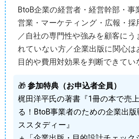
BtoB企業の経営者・経営幹部・事
営業・マーケティング・広報・採
／自社の専門性や強みを顧客にう
れていない方／企業出版に関心は
目的や費用対効果を判断できてい
🎁
参加特典（お申込者全員）
梶田洋平氏の著書『1冊の本で売
る！BtoB事業者のための企業出
ススタディー』
＋「企業出版・目的設計チェック