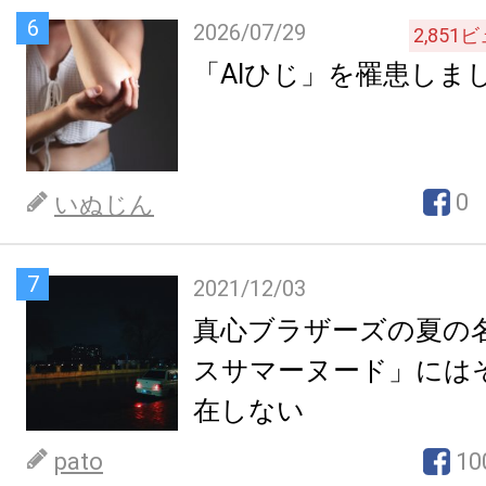
6
2026/07/29
2,851
ビ
「AIひじ」を罹患しま
0
いぬじん
7
2021/12/03
真心ブラザーズの夏の
スサマーヌード」には
在しない
pato
10