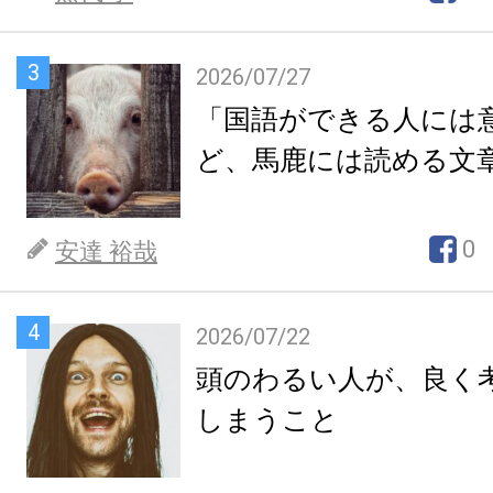
3
2026/07/27
「国語ができる人には
ど、馬鹿には読める文
0
安達 裕哉
4
2026/07/22
頭のわるい人が、良く
しまうこと