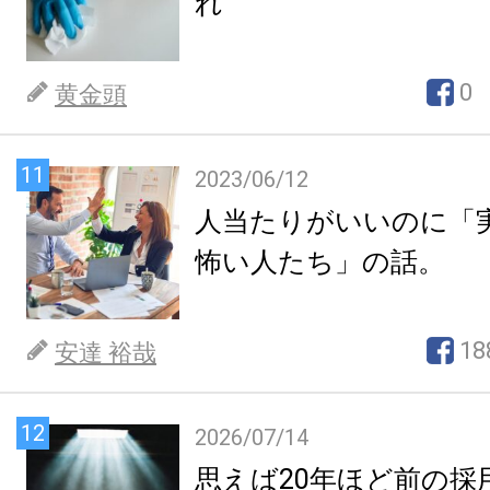
れ
0
黄金頭
11
2023/06/12
人当たりがいいのに「
怖い人たち」の話。
18
安達 裕哉
12
2026/07/14
思えば20年ほど前の採