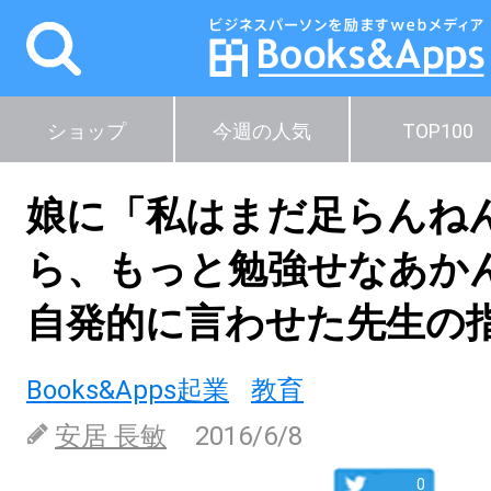
ショップ
今週の人気
TOP100
娘に「私はまだ足らんね
ら、もっと勉強せなあか
自発的に言わせた先生の
Books&Apps起業
教育
安居 長敏
2016/6/8
0