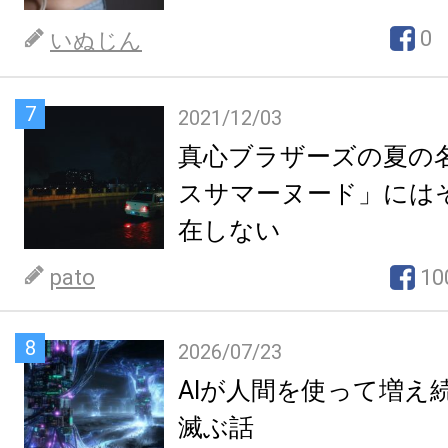
0
いぬじん
7
2021/12/03
真心ブラザーズの夏の
スサマーヌード」には
在しない
pato
10
8
2026/07/23
AIが人間を使って増え
滅ぶ話