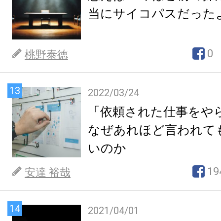
当にサイコパスだった
0
桃野泰徳
13
2022/03/24
「依頼された仕事をや
なぜあれほど言われて
いのか
19
安達 裕哉
14
2021/04/01