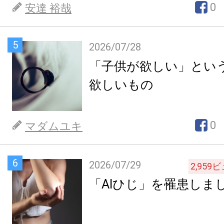
0
安達 裕哉
5
2026/07/28
「子供が欲しい」とい
欲しいもの
0
マダムユキ
6
2026/07/29
2,959
ビ
「AIひじ」を罹患しま