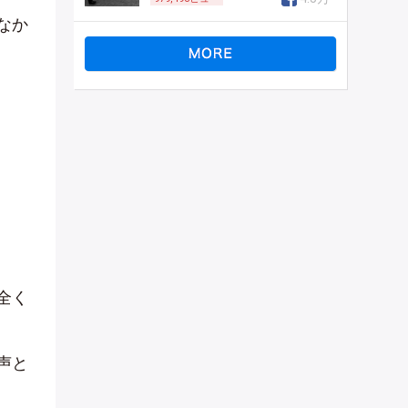
なか
全く
声と