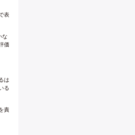
で表
いな
評価
るは
いる
を責