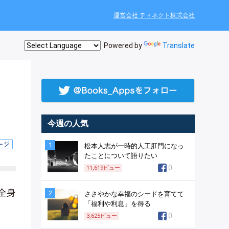
運営会社 ティネクト株式会社
Powered by
Translate
。
今週の人気
1
松本人志が一時的人工肛門になっ
たことについて語りたい
0
11,619
ビュー
全身
2
ささやかな幸福のシードを育てて
「福利や利息」を得る
0
3,625
ビュー