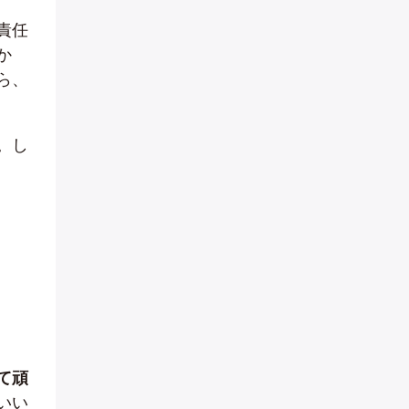
責任
か
ら、
。し
て頑
いい