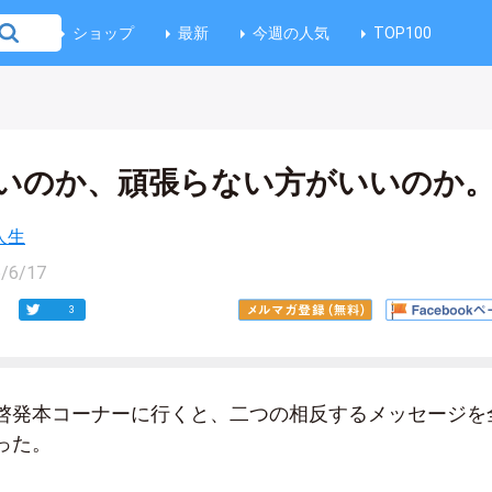
ショップ
最新
今週の人気
TOP100
いのか、頑張らない方がいいのか
人生
/6/17
3
啓発本コーナーに行くと、二つの相反するメッセージを
った。