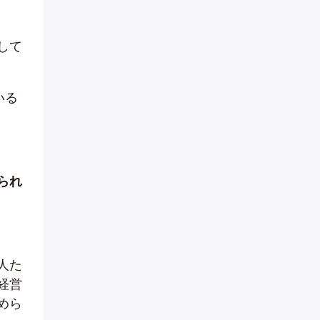
して
。
いる
られ
人た
経営
めら