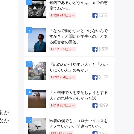
1
知的であるかどうかは、五つの態
度でわかる。
13万
1,929,947
ビュー
2
「なんで働かないといけないんで
すか？」と聞いた学生への、とあ
る経営者の回答。
6.5万
1,612,305
ビュー
3
「話のわかりやすい人」と「わか
りにくい人」のちがい
3.1万
1,092,234
ビュー
4
「不機嫌で人を支配しようとする
人」の気持ちがわかった話
4099
1,018,287
ビュー
前か
なか
5
医者の僕でも、コロナウイルスを
ナメていたが、間違っていた。
4.5万
979,498
ビュー