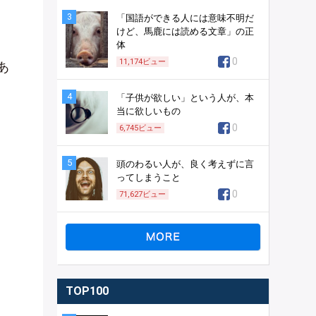
3
「国語ができる人には意味不明だ
けど、馬鹿には読める文章」の正
体
0
11,174
ビュー
あ
4
「子供が欲しい」という人が、本
当に欲しいもの
0
6,745
ビュー
5
頭のわるい人が、良く考えずに言
ってしまうこと
0
71,627
ビュー
TOP100