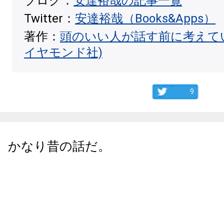
ブログ：
安達裕哉の記事一覧
Twitter：
安達裕哉（Books&Apps）
著作：
頭のいい人が話す前に考えて
イヤモンド社)
9
かなり昔の話だ。