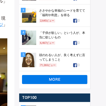
ル」
3
ささやかな幸福のシードを育てて
「福利や利息」を得る
、現
0
2,645
ビュー
ジ
」
4
「子供が欲しい」という人が、本
当に欲しいもの
0
6,467
ビュー
5
頭のわるい人が、良く考えずに言
ってしまうこと
0
71,265
ビュー
TOP100