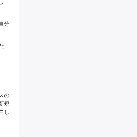
し
自分
た
スの
新規
中し