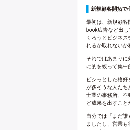
新規顧客開拓で
最初は、新規顧客開
book広告など
くろうとビジネス
れるか取れないか
それではあまりに
に的を絞って集中
ビシっとした格好
が多そうな人たち
士業の事務所、不
ど成果を出すこと
自分では「まだ誰
ましたし、営業も