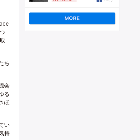
ce
つ
取
たち
機会
ゆる
さほ
てい
気持