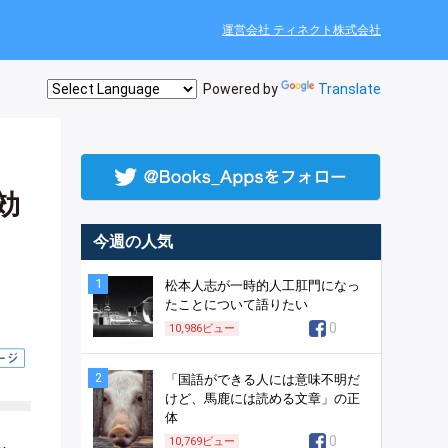
運営会社 ティネクト株式会社
Powered by
Translate
効
今週の人気
1
松本人志が一時的人工肛門になっ
たことについて語りたい
0
10,986
ビュー
2
「国語ができる人には意味不明だ
けど、馬鹿には読める文章」の正
体
0
10,769
ビュー