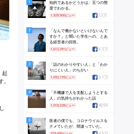
1
知的であるかどうかは、五つの態
度でわかる。
13万
1,929,900
ビュー
2
「なんで働かないといけないんで
すか？」と聞いた学生への、とあ
る経営者の回答。
6.5万
1,612,291
ビュー
3
「話のわかりやすい人」と「わか
りにくい人」のちがい
。起
3.1万
1,092,199
ビュー
す。
4
「不機嫌で人を支配しようとする
人」の気持ちがわかった話
4099
1,018,228
ビュー
し
5
医者の僕でも、コロナウイルスを
ナメていたが、間違っていた。
4.5万
979,490
ビュー