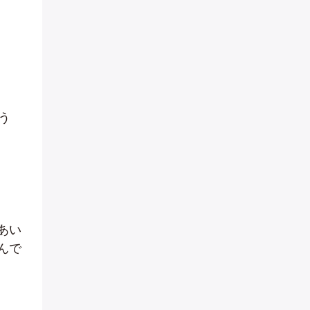
う
あい
んで