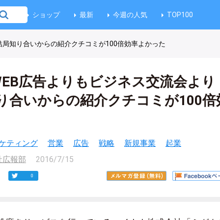
ショップ
最新
今週の人気
TOP100
結局知り合いからの紹介クチコミが100倍効率よかった
WEB広告よりもビジネス交流会より
り合いからの紹介クチコミが100倍
ケティング
営業
広告
戦略
新規事業
起業
社広報部
2016/7/15
0