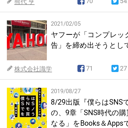
70
54
熊代 亨
2021/02/05
ヤフーが「コンプレッ
告」を締め出そうとし
71
27
株式会社識学
2019/08/27
8/29出版『僕らはSN
の、9章「SNS時代の購買
なる」をBooks＆App