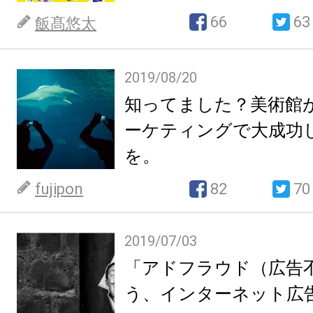
す。
66
63
飯髙悠太
2019/08/20
知ってました？美術館が
ーケティングで大成功
を。
fujipon
82
70
2019/07/03
「アドフラウド（広告
う、インターネット広