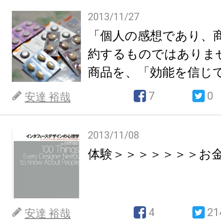
2013/11/27
「個人の感想であり、
約するものではありま
商品を、「効能を信じ
心理
7
0
安達 裕哉
2013/11/08
体験＞＞＞＞＞＞＞お
4
21
安達 裕哉