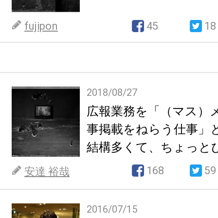
fujipon
45
18
2018/08/27
広報業務を「（マス）
事掲載をねらう仕事」
結構多くて、ちょっと
話。
168
59
安達 裕哉
2016/07/15