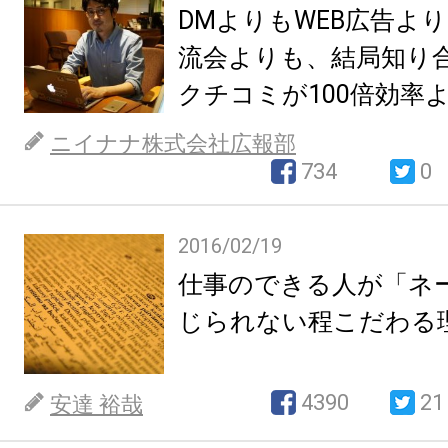
DMよりもWEB広告よ
流会よりも、結局知り
クチコミが100倍効率
ニイナナ株式会社広報部
734
0
2016/02/19
仕事のできる人が「ネ
じられない程こだわる
4390
21
安達 裕哉