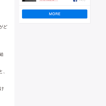
がど
給
と、
け