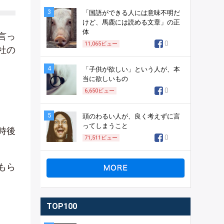
3
「国語ができる人には意味不明だ
けど、馬鹿には読める文章」の正
体
言っ
0
11,065
ビュー
社の
4
「子供が欲しい」という人が、本
当に欲しいもの
0
6,650
ビュー
5
頭のわるい人が、良く考えずに言
ってしまうこと
時後
0
71,511
ビュー
もら
TOP100