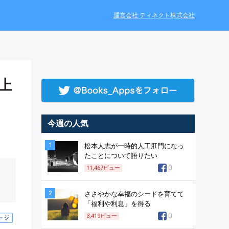
運営会社 ティネクト株式会社
上
今週の人気
1
松本人志が一時的人工肛門になっ
たことについて語りたい
0
11,467
ビュー
2
ささやかな幸福のシードを育てて
「福利や利息」を得る
0
3,419
ビュー