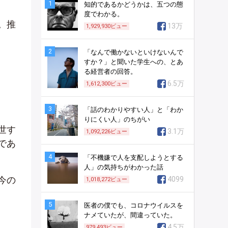
1
知的であるかどうかは、五つの態
度でわかる。
。推
13万
1,929,930
ビュー
2
「なんで働かないといけないんで
すか？」と聞いた学生への、とあ
る経営者の回答。
6.5万
1,612,300
ビュー
3
「話のわかりやすい人」と「わか
りにくい人」のちがい
世す
3.1万
1,092,226
ビュー
であ
4
「不機嫌で人を支配しようとする
人」の気持ちがわかった話
今の
4099
1,018,272
ビュー
5
医者の僕でも、コロナウイルスを
ナメていたが、間違っていた。
4.5万
979,493
ビュー