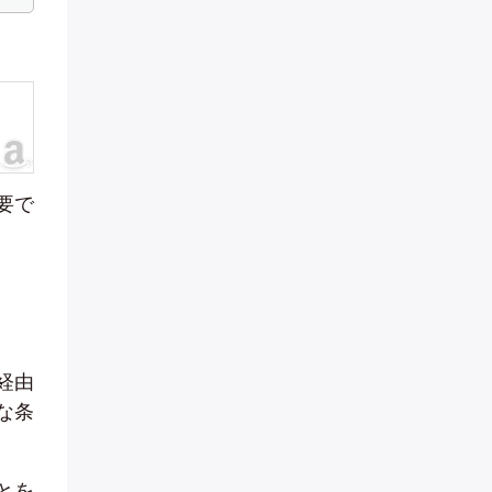
要で
経由
な条
とを