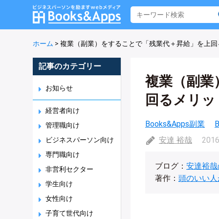
ホーム
>
複業（副業）をすることで「残業代＋昇給」を上回
記事のカテゴリー
複業（副業
お知らせ
回るメリッ
経営者向け
Books&Apps副業
管理職向け
安達 裕哉
2016
ビジネスパーソン向け
専門職向け
ブログ：
安達裕哉
非営利セクター
著作：
頭のいい人
学生向け
女性向け
子育て世代向け