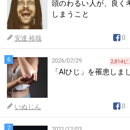
頭のわるい人が、良く
しまうこと
0
安達 裕哉
6
2026/07/29
2,814
ビ
「AIひじ」を罹患しま
0
いぬじん
7
2021/12/03