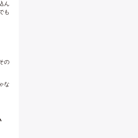
込ん
でも
その
ゃな
い