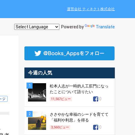
運営会社 ティネクト株式会社
Powered by
Translate
し
今週の人気
1
松本人志が一時的人工肛門になっ
たことについて語りたい
0
11,567
ビュー
2
ささやかな幸福のシードを育てて
「福利や利息」を得る
。
0
3,560
ビュー