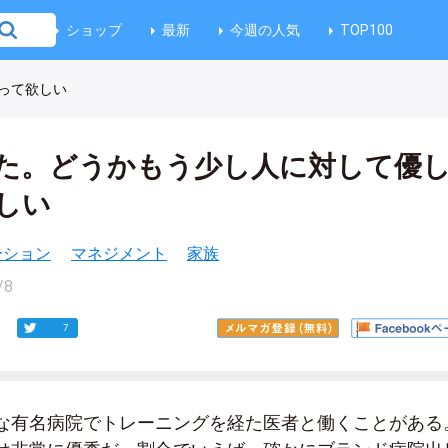
ショップ
最新
今週の人気
TOP100
って欲しい
た。どうかもう少し人に対して優
しい
ベーション
マネジメント
家族
/8
7
な有名病院でトレーニングを経た医者と働くことがある