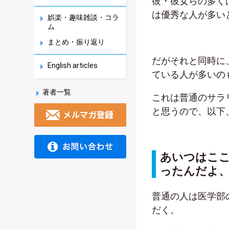
彼・彼女らの多く
は優秀な人が多い
娯楽・趣味雑談・コラ
ム
まとめ・振り返り
だがそれと同時に
English articles
ている人が多いの
著者一覧
これは普通のサラ
と思うので、以下
あいつはこ
ったんだよ
普通の人は医学部
だく。