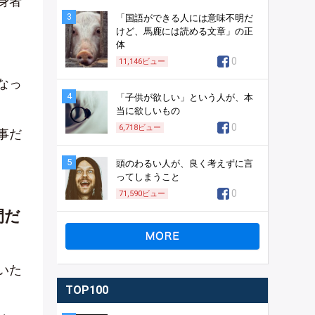
身者
3
「国語ができる人には意味不明だ
けど、馬鹿には読める文章」の正
体
0
11,146
ビュー
なっ
4
「子供が欲しい」という人が、本
当に欲しいもの
0
6,718
ビュー
事だ
5
頭のわるい人が、良く考えずに言
ってしまうこと
0
71,590
ビュー
間だ
いた
TOP100