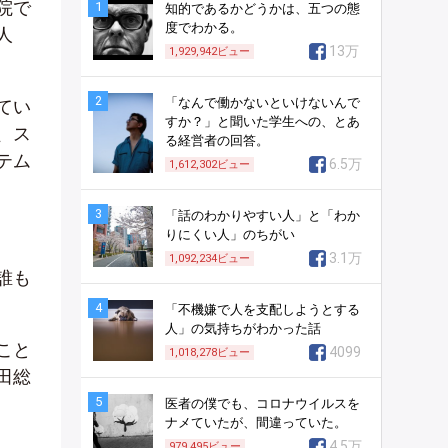
院で
1
知的であるかどうかは、五つの態
度でわかる。
人
13万
1,929,942
ビュー
2
「なんで働かないといけないんで
てい
すか？」と聞いた学生への、とあ
、ス
る経営者の回答。
テム
6.5万
1,612,302
ビュー
3
「話のわかりやすい人」と「わか
りにくい人」のちがい
3.1万
1,092,234
ビュー
誰も
4
「不機嫌で人を支配しようとする
人」の気持ちがわかった話
こと
4099
1,018,278
ビュー
田総
5
医者の僕でも、コロナウイルスを
ナメていたが、間違っていた。
4.5万
979,495
ビュー