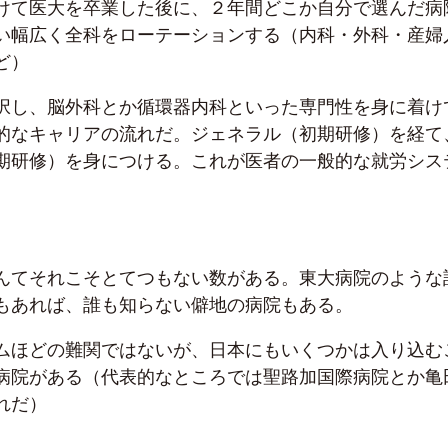
けて医大を卒業した後に、２年間どこか自分で選んだ病
い幅広く全科をローテーションする（内科・外科・産婦
ど）
択し、脳外科とか循環器内科といった専門性を身に着け
的なキャリアの流れだ。ジェネラル（初期研修）を経て
期研修）を身につける。これが医者の一般的な就労シス
んてそれこそとてつもない数がある。東大病院のような
もあれば、誰も知らない僻地の病院もある。
ムほどの難関ではないが、日本にもいくつかは入り込む
病院がある（代表的なところでは聖路加国際病院とか亀
れだ）