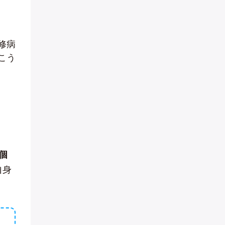
修病
こう
個
自身