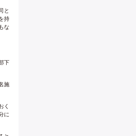
司と
を持
もな
部下
名施
おく
分に