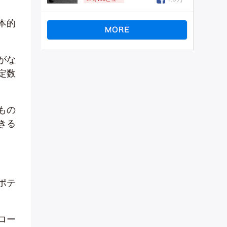
本的
がな
定数
もの
きる
ポテ
ロー