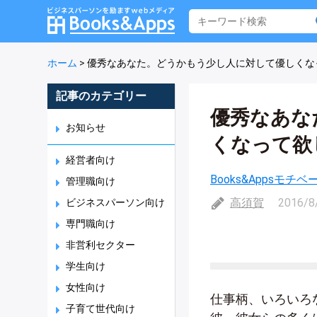
ホーム
>
優秀なあなた。どうかもう少し人に対して優しくな
記事のカテゴリー
優秀なあな
お知らせ
くなって欲
経営者向け
Books&Appsモチ
管理職向け
高須賀
2016/8
ビジネスパーソン向け
専門職向け
非営利セクター
学生向け
女性向け
仕事柄、いろいろ
子育て世代向け