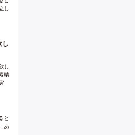
ると
立し
欲し
欲し
素晴
実
ると
にあ