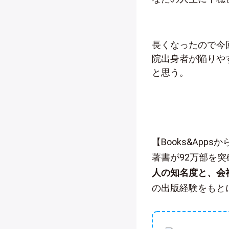
長くなったので今
院出身者が陥りや
と思う。
【Books&App
著書が92万部を
人の知名度と、会
の出版経験をもと