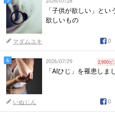
2026/07/28
「子供が欲しい」とい
欲しいもの
0
マダムユキ
6
2026/07/29
2,900
ビ
「AIひじ」を罹患しま
0
いぬじん