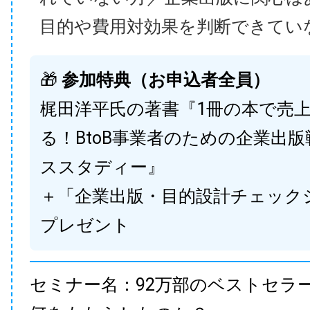
目的や費用対効果を判断できてい
🎁
参加特典（お申込者全員）
梶田洋平氏の著書『1冊の本で売
る！BtoB事業者のための企業出
ススタディー』
＋「企業出版・目的設計チェック
プレゼント
セミナー名：92万部のベストセラ