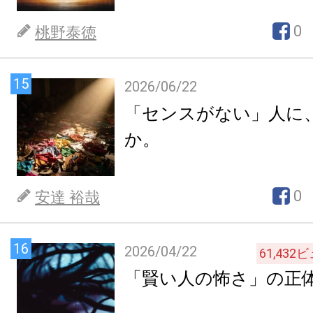
0
桃野泰徳
15
2026/06/22
「センスがない」人に
か。
0
安達 裕哉
16
2026/04/22
61,432
ビ
「賢い人の怖さ」の正