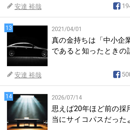
19
安達 裕哉
13
2021/04/01
真の金持ちは「中小企
であると知ったときの
50
安達 裕哉
14
2026/07/14
思えば20年ほど前の採
当にサイコパスだった