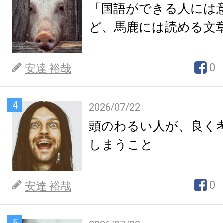
「国語ができる人には
ど、馬鹿には読める文
0
安達 裕哉
4
2026/07/22
頭のわるい人が、良く
しまうこと
0
安達 裕哉
5