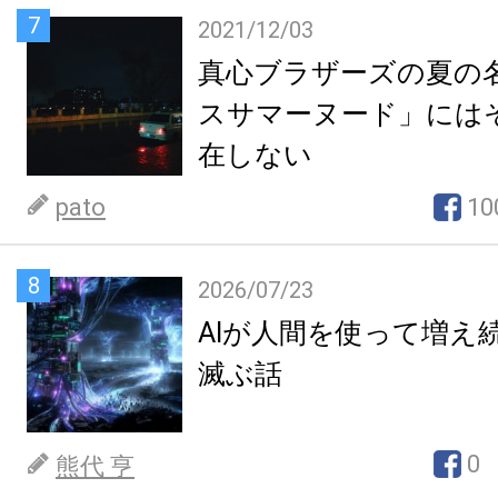
7
2021/12/03
真心ブラザーズの夏の
スサマーヌード」には
在しない
pato
10
8
2026/07/23
AIが人間を使って増え
滅ぶ話
0
熊代 亨