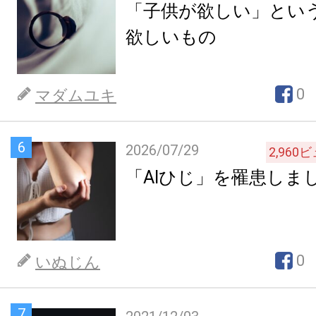
「子供が欲しい」とい
欲しいもの
0
マダムユキ
6
2026/07/29
2,960
ビ
「AIひじ」を罹患しま
0
いぬじん
7