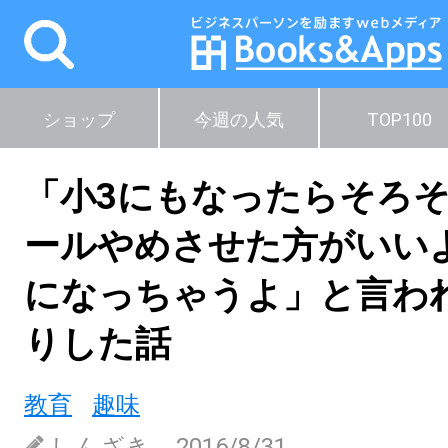
ショップ
今週の人気
TOP100
「小3にもなったらそろそ
ールやめさせた方がいい
になっちゃうよ」と言われ
りした話
教育
趣味
しんざき
2016/8/31