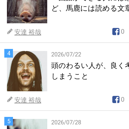
ど、馬鹿には読める文
0
安達 裕哉
4
2026/07/22
頭のわるい人が、良く
しまうこと
0
安達 裕哉
5
2026/07/28