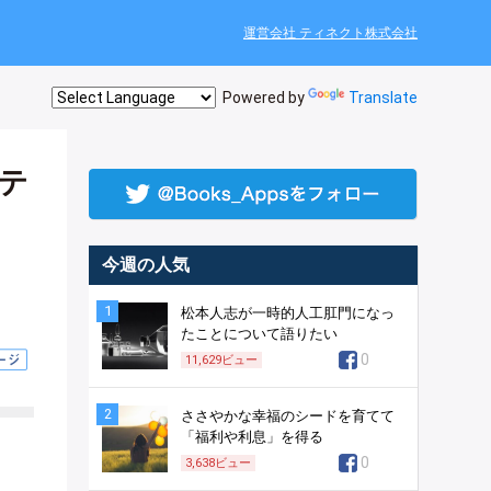
運営会社 ティネクト株式会社
Powered by
Translate
テ
今週の人気
1
松本人志が一時的人工肛門になっ
たことについて語りたい
0
11,629
ビュー
2
ささやかな幸福のシードを育てて
「福利や利息」を得る
0
3,638
ビュー