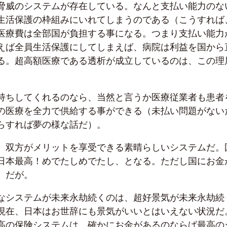
脅威のシステムが存在している。なんと支払い能力のな
生活保護の枠組みにいれてしまうのである（こうすれば
医療費は全部国が負担する事になる。つまり支払い能力
えば全員生活保護にしてしまえば、病院は利益を国から
る。超高額医療である透析が成立しているのは、この理
持ちしてくれるのなら、当然と言うか医療従業者も患者
の医療を全力で供給する事ができる（未払い問題がない
らすれば夢の様な話だ）。
、双方がメリットを享受できる素晴らしいシステムだ。
日本最高！めでたしめでたし、となる。ただし国にお金
、だが。
なシステムが未来永劫続くのは、超好景気が未来永劫続
現在、日本はお世辞にも景気がいいとはいえない状況だ
高の保険システムは、確かにお金があるのならば最高の