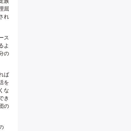
走族
理屈
され
ース
るよ
分の
れば
活を
くな
でき
団の
の