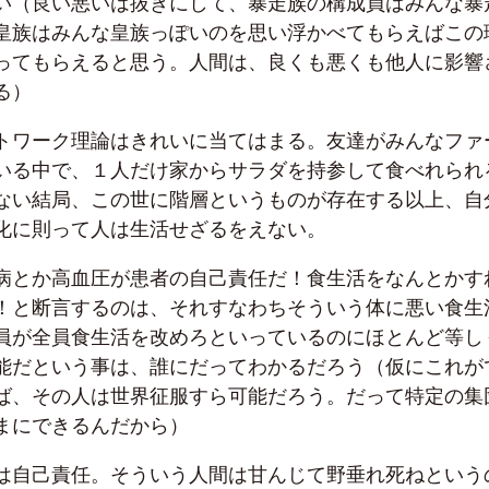
い（良い悪いは抜きにして、暴走族の構成員はみんな暴
皇族はみんな皇族っぽいのを思い浮かべてもらえばこの
ってもらえると思う。人間は、良くも悪くも他人に影響
る）
トワーク理論はきれいに当てはまる。友達がみんなファ
いる中で、１人だけ家からサラダを持参して食べれられ
ない結局、この世に階層というものが存在する以上、自
化に則って人は生活せざるをえない。
病とか高血圧が患者の自己責任だ！食生活をなんとかす
！と断言するのは、それすなわちそういう体に悪い食生
員が全員食生活を改めろといっているのにほとんど等し
能だという事は、誰にだってわかるだろう（仮にこれが
ば、その人は世界征服すら可能だろう。だって特定の集
まにできるんだから）
は自己責任。そういう人間は甘んじて野垂れ死ねという