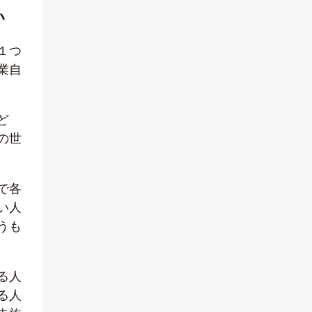
い
１つ
業自
ど
の世
で各
い人
うも
る人
る人