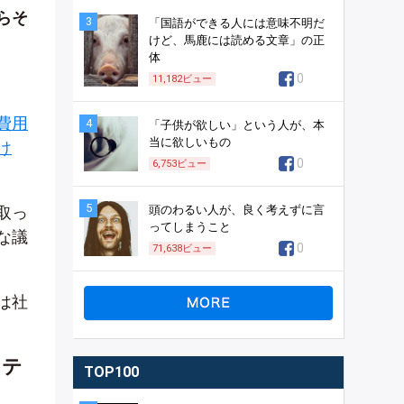
らそ
3
「国語ができる人には意味不明だ
けど、馬鹿には読める文章」の正
体
0
11,182
ビュー
費用
4
「子供が欲しい」という人が、本
当に欲しいもの
け
0
6,753
ビュー
5
取っ
頭のわるい人が、良く考えずに言
ってしまうこと
な議
0
71,638
ビュー
は社
ステ
TOP100