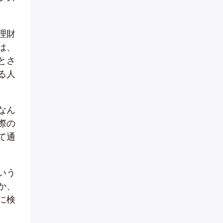
理財
は、
とさ
る人
なん
際の
て通
いう
か、
に検