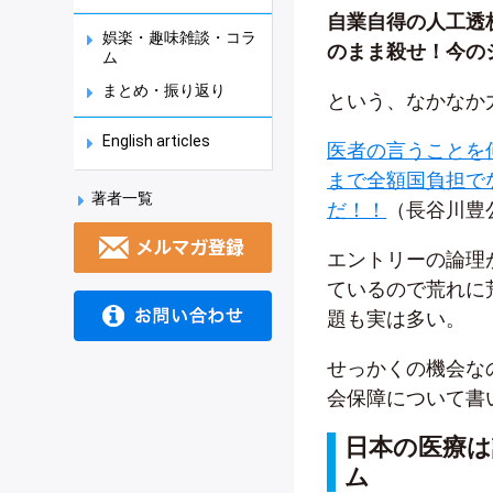
自業自得の人工透
娯楽・趣味雑談・コラ
のまま殺せ！今の
ム
まとめ・振り返り
という、なかなか
English articles
医者の言うことを
まで全額国負担で
著者一覧
だ！！
（長谷川豊
エントリーの論理
ているので荒れに
題も実は多い。
せっかくの機会な
会保障について書
日本の医療
ム