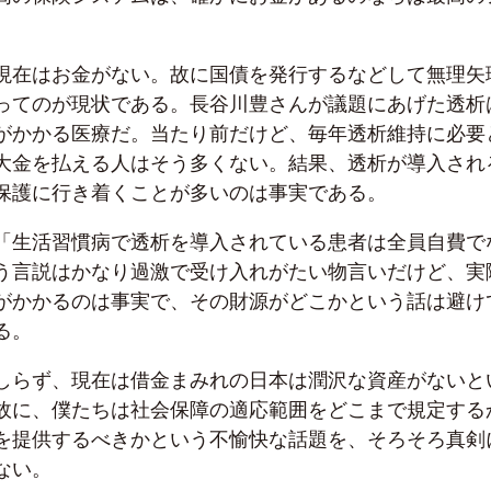
現在はお金がない。故に国債を発行するなどして無理矢
ってのが現状である。長谷川豊さんが議題にあげた透析
がかかる医療だ。当たり前だけど、毎年透析維持に必要
大金を払える人はそう多くない。結果、透析が導入され
保護に行き着くことが多いのは事実である。
「生活習慣病で透析を導入されている患者は全員自費で
う言説はかなり過激で受け入れがたい物言いだけど、実
がかかるのは事実で、その財源がどこかという話は避け
る。
しらず、現在は借金まみれの日本は潤沢な資産がないと
故に、僕たちは社会保障の適応範囲をどこまで規定する
を提供するべきかという不愉快な話題を、そろそろ真剣
ない。