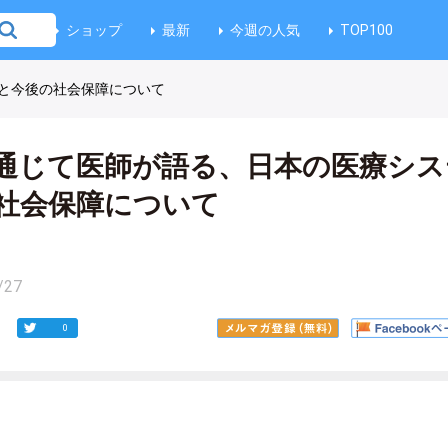
ショップ
最新
今週の人気
TOP100
ムと今後の社会保障について
通じて医師が語る、日本の医療シス
社会保障について
/27
0