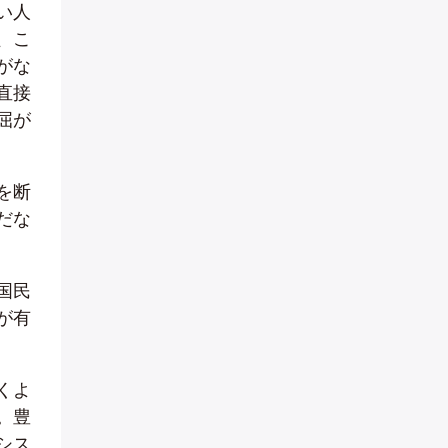
い人
、こ
がな
直接
屈が
を断
だな
国民
が有
くよ
。豊
シス