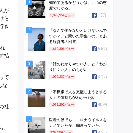
1
知的であるかどうかは、五つの態
度でわかる。
人が
13万
1,929,954
ビュー
けら
行き
2
「なんで働かないといけないんで
すか？」と聞いた学生への、とあ
る経営者の回答。
れ
6.5万
1,612,306
ビュー
前払
3
「話のわかりやすい人」と「わか
りにくい人」のちがい
って
3.1万
1,092,237
ビュー
んな
4
「不機嫌で人を支配しようとする
人」の気持ちがわかった話
4099
1,018,292
ビュー
の社
5
医者の僕でも、コロナウイルスを
ナメていたが、間違っていた。
ら、
4.5万
979,499
ビュー