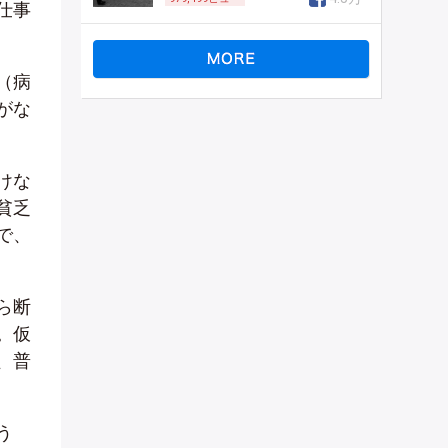
仕事
（病
がな
けな
貧乏
で、
ら断
。仮
、普
う