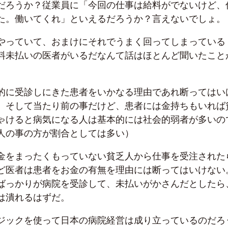
だろうか？
従業員に「今回の仕事は給料がでないけど、
た。働いてくれ」といえるだろうか？言えないでしょ。
やっていて、おまけにそれでうまく回ってしまっている
料未払いの医者がいるだなんて話はほとんど聞いたこと
的に受診しにきた患者をいかなる理由であれ断ってはい
。そして当たり前の事だけど、患者には金持ちもいれば
ゃけると病気になる人は基本的には社会的弱者が多いの
人の事の方が割合としては多い）
金をまったくもっていない貧乏人から仕事を受注された
ど医者は患者をお金の有無を理由には断ってはいけない
ばっかりが病院を受診して、未払いがかさんだとしたら
は潰れるはずだ。
ジックを使って日本の病院経営は成り立っているのだろ