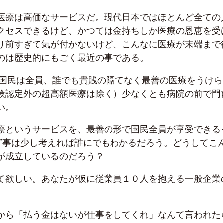
医療は高価なサービスだ。現代日本ではほとんど全ての
クセスできるけど、かつては金持ちしか医療の恩恵を受
り前すぎて気が付かないけど、こんなに医療が末端まで
のは歴史的にもごく最近の事である。
日本国民は全員、誰でも貴賎の隔てなく最善の医療をうけら
険認定外の超高額医療は除く）少なくとも病院の前で門
い。
療というサービスを、最善の形で国民全員が享受できる
い”事は少し考えれば誰にでもわかるだろう。どうしてこ
が成立しているのだろう？
て欲しい。あなたが仮に従業員１０人を抱える一般企業
から「払う金はないが仕事をしてくれ」なんて言われた