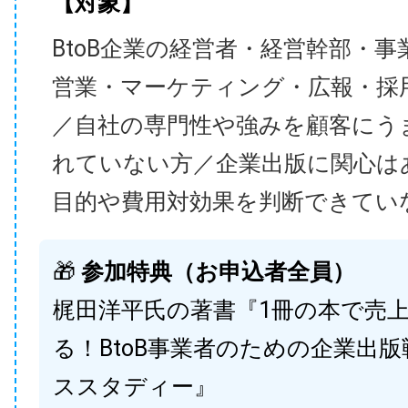
【対象】
BtoB企業の経営者・経営幹部・事
営業・マーケティング・広報・採
／自社の専門性や強みを顧客にう
れていない方／企業出版に関心は
目的や費用対効果を判断できてい
🎁
参加特典（お申込者全員）
梶田洋平氏の著書『1冊の本で売
る！BtoB事業者のための企業出
ススタディー』