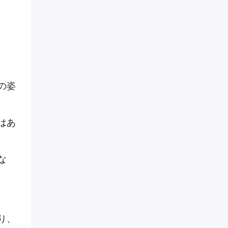
の姿
はあ
な
り、