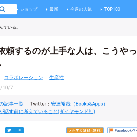
ショップ
最新
今週の人気
TOP100
んでいる。
依頼するのが上手な人は、こうや
。
コラボレーション
生産性
/10/7
の記事一覧
Twitter：
安達裕哉（Books&Apps）
が話す前に考えていること(ダイヤモンド社)
30