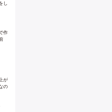
をし
で作
前
上が
なの
、