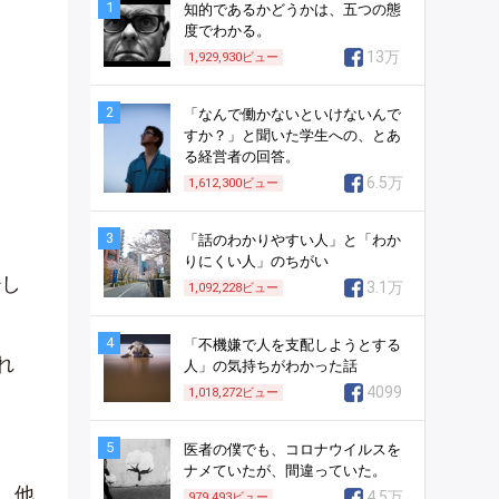
1
知的であるかどうかは、五つの態
度でわかる。
13万
1,929,930
ビュー
2
「なんで働かないといけないんで
すか？」と聞いた学生への、とあ
る経営者の回答。
6.5万
1,612,300
ビュー
3
「話のわかりやすい人」と「わか
りにくい人」のちがい
少し
3.1万
1,092,228
ビュー
4
「不機嫌で人を支配しようとする
れ
人」の気持ちがわかった話
4099
1,018,272
ビュー
5
医者の僕でも、コロナウイルスを
ナメていたが、間違っていた。
、他
4.5万
979,493
ビュー