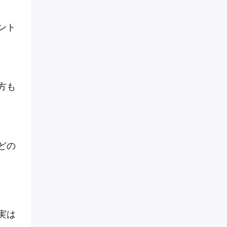
ント
方も
どの
実は