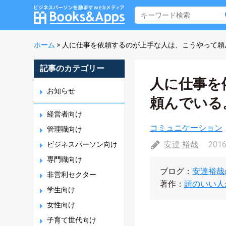
ホーム
>
人に仕事を依頼するのが上手な人は、こうやって頼
記事のカテゴリー
人に仕事を
お知らせ
頼んでいる
経営者向け
コミュニケーション
管理職向け
安達 裕哉
2016
ビジネスパーソン向け
専門職向け
ブログ：
安達裕哉
非営利セクター
著作：
頭のいい人
学生向け
女性向け
子育て世代向け