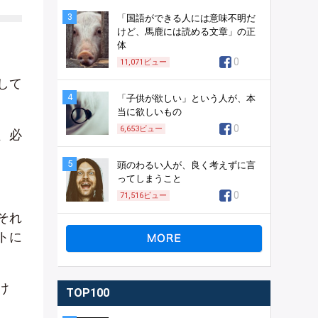
3
「国語ができる人には意味不明だ
けど、馬鹿には読める文章」の正
体
0
11,071
ビュー
して
4
「子供が欲しい」という人が、本
当に欲しいもの
0
6,653
ビュー
、必
5
頭のわるい人が、良く考えずに言
ってしまうこと
0
71,516
ビュー
それ
トに
け
TOP100