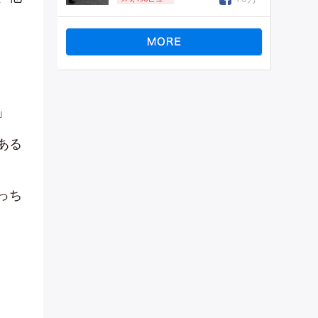
」
ある
っち