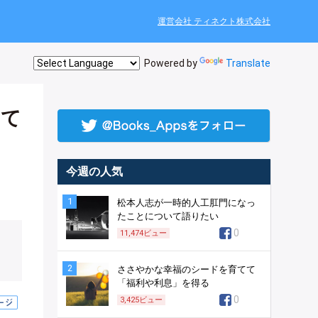
運営会社 ティネクト株式会社
Powered by
Translate
って
今週の人気
1
松本人志が一時的人工肛門になっ
たことについて語りたい
0
11,474
ビュー
2
ささやかな幸福のシードを育てて
「福利や利息」を得る
0
3,425
ビュー