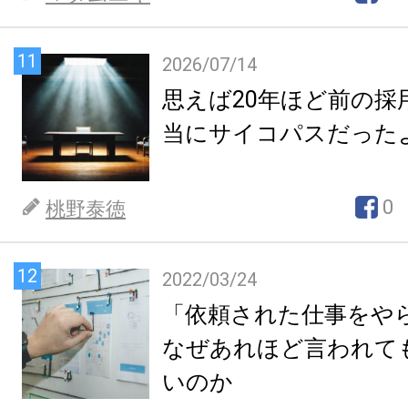
11
2026/07/14
思えば20年ほど前の採
当にサイコパスだった
0
桃野泰徳
12
2022/03/24
「依頼された仕事をや
なぜあれほど言われて
いのか