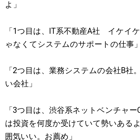
よ」
「
1
つ目は、
IT
系不動産
A
社 イケイ
ゃなくてシステムのサポートの仕事
「
2
つ目は、業務システムの会社
B
社。
い会社」
「
3
つ目は、渋谷系ネットベンチャー
は投資を何度か受けていて勢いある
囲気いい。お薦め」