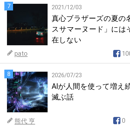
7
2021/12/03
真心ブラザーズの夏の
スサマーヌード」には
在しない
pato
10
8
2026/07/23
AIが人間を使って増え
滅ぶ話
0
熊代 亨