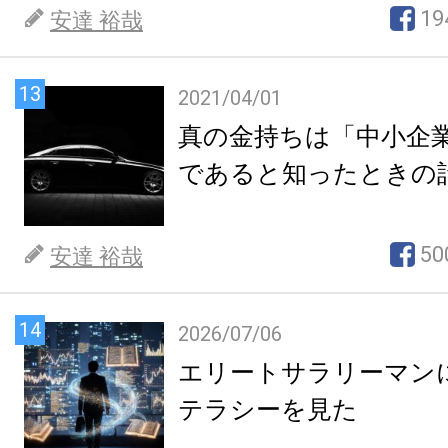
19
安達 裕哉
13
2021/04/01
真の金持ちは「中小企
であると知ったときの
50
安達 裕哉
14
2026/07/06
エリートサラリーマン
テラシーを見た