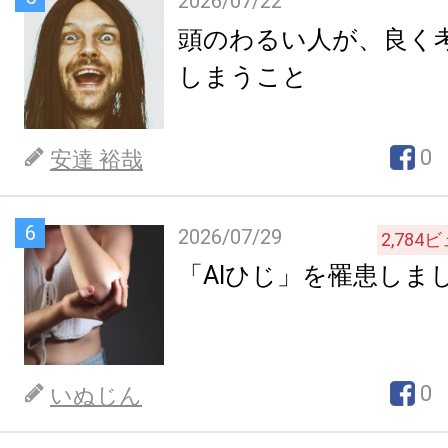
2026/07/22
頭のわるい人が、良く
しまうこと
0
安達 裕哉
6
2026/07/29
2,784
ビ
「AIひじ」を罹患しま
0
いぬじん