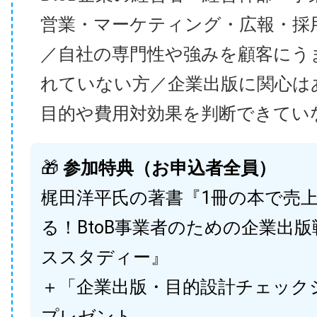
営業・マーケティング・広報・採
／自社の専門性や強みを顧客にう
れていない方／企業出版に関心は
目的や費用対効果を判断できてい
🎁
参加特典（お申込者全員）
梶田洋平氏の著書『1冊の本で売
る！BtoB事業者のための企業出
ススタディー』
＋「企業出版・目的設計チェック
プレゼント