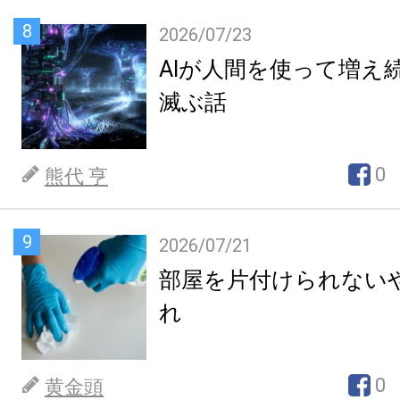
8
2026/07/23
AIが人間を使って増え
滅ぶ話
0
熊代 亨
9
2026/07/21
部屋を片付けられない
れ
0
黄金頭