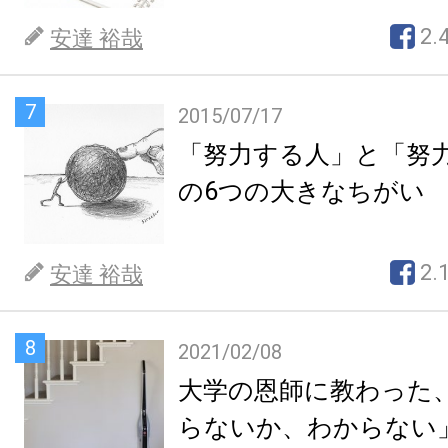
2.
安達 裕哉
7
2015/07/17
「努力する人」と「努
の6つの大きなちがい
2.
安達 裕哉
8
2021/02/08
大学の恩師に教わった
らないか、わからない