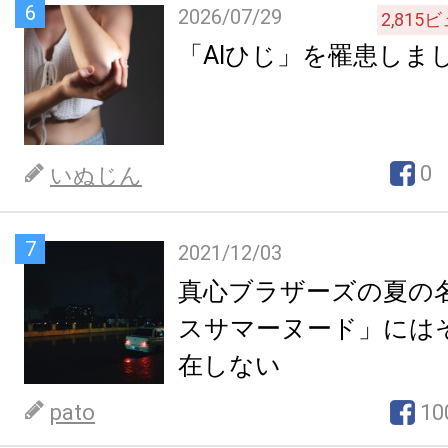
6
2026/07/29
2,815
ビ
「AIひじ」を罹患しま
0
いぬじん
7
2021/12/03
真心ブラザーズの夏の
スサマーヌード」には
在しない
pato
10