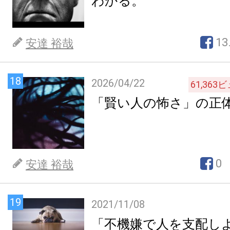
わかる。
13
安達 裕哉
18
2026/04/22
61,363
ビ
「賢い人の怖さ」の正
0
安達 裕哉
19
2021/11/08
「不機嫌で人を支配し