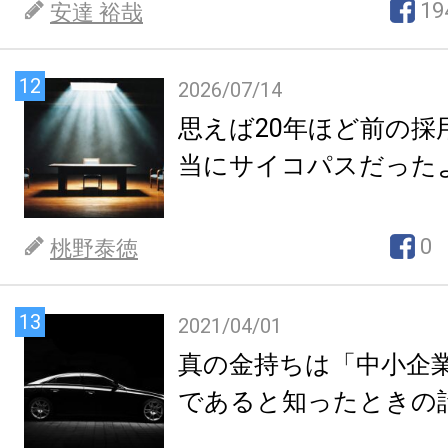
19
安達 裕哉
12
2026/07/14
思えば20年ほど前の採
当にサイコパスだった
0
桃野泰徳
13
2021/04/01
真の金持ちは「中小企
であると知ったときの