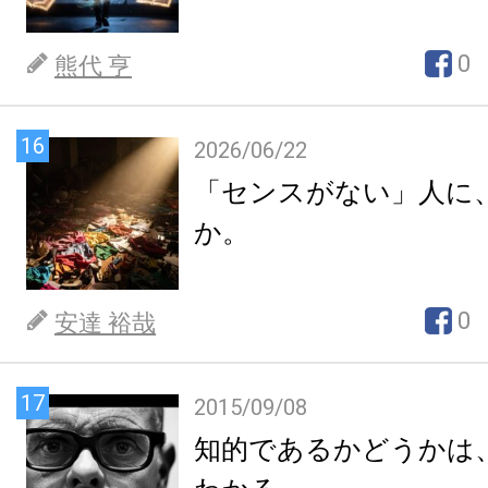
0
熊代 亨
16
2026/06/22
「センスがない」人に
か。
0
安達 裕哉
17
2015/09/08
知的であるかどうかは