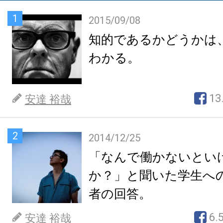
1
2015/09/08
知的であるかどうかは
わかる。
13
安達 裕哉
2
2014/12/25
「なんで働かないとい
か？」と聞いた学生へ
者の回答。
6.
安達 裕哉