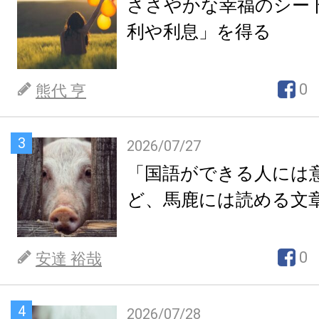
ささやかな幸福のシー
利や利息」を得る
0
熊代 亨
3
2026/07/27
「国語ができる人には
ど、馬鹿には読める文
0
安達 裕哉
4
2026/07/28