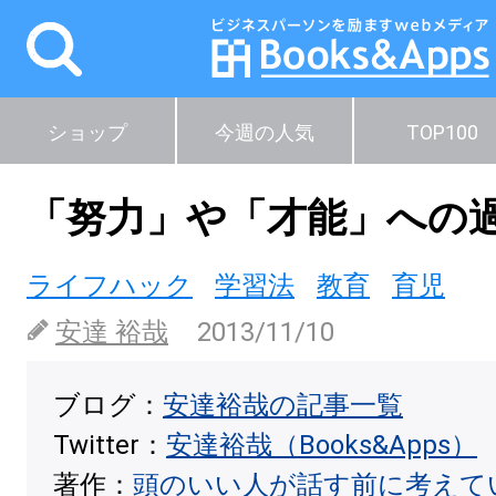
ショップ
今週の人気
TOP100
「努力」や「才能」への
ライフハック
学習法
教育
育児
安達 裕哉
2013/11/10
ブログ：
安達裕哉の記事一覧
Twitter：
安達裕哉（Books&Apps）
著作：
頭のいい人が話す前に考えて