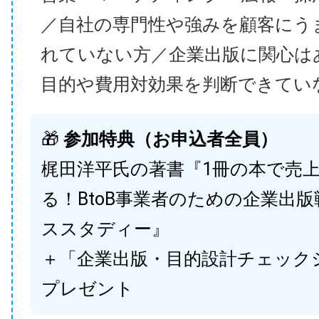
／自社の専門性や強みを顧客にう
れていない方／企業出版に関心は
目的や費用対効果を判断できてい
🎁
参加特典（お申込者全員）
梶田洋平氏の著書『1冊の本で売
る！BtoB事業者のための企業出
ススタディー』
＋「企業出版・目的設計チェック
プレゼント