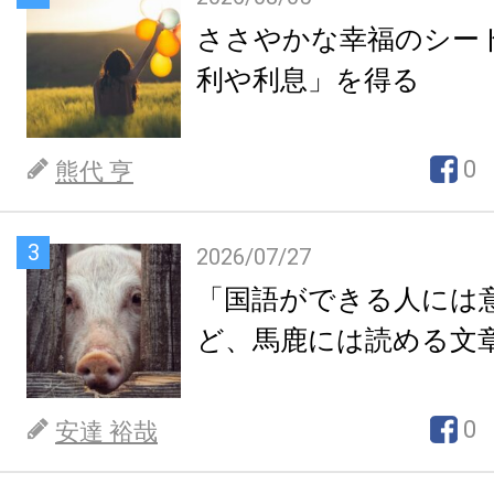
ささやかな幸福のシー
利や利息」を得る
0
熊代 亨
3
2026/07/27
「国語ができる人には
ど、馬鹿には読める文
0
安達 裕哉