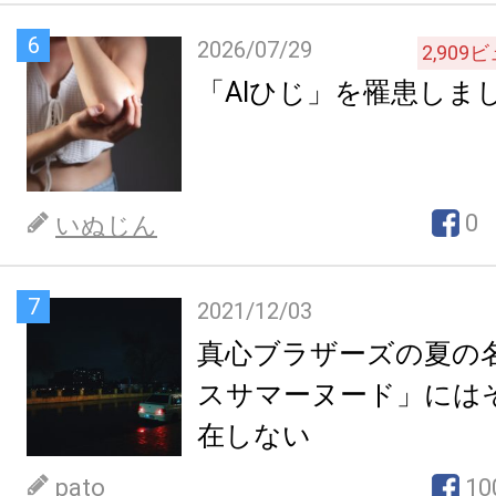
6
2026/07/29
2,909
ビ
「AIひじ」を罹患しま
0
いぬじん
7
2021/12/03
真心ブラザーズの夏の
スサマーヌード」には
在しない
pato
10