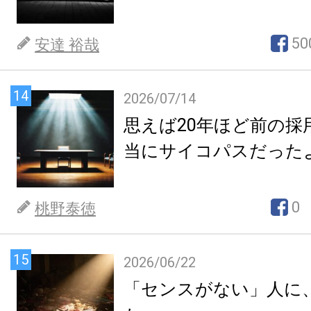
50
安達 裕哉
14
2026/07/14
思えば20年ほど前の採
当にサイコパスだった
0
桃野泰徳
15
2026/06/22
「センスがない」人に