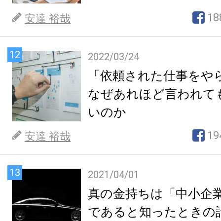
18
安達 裕哉
12
2022/03/24
「依頼された仕事をや
なぜあれほど言われて
いのか
19
安達 裕哉
13
2021/04/01
真の金持ちは「中小企
であると知ったときの