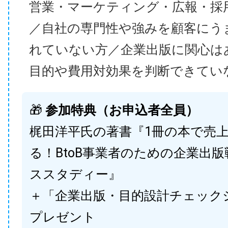
営業・マーケティング・広報・採
／自社の専門性や強みを顧客にう
れていない方／企業出版に関心は
目的や費用対効果を判断できてい
🎁
参加特典（お申込者全員）
梶田洋平氏の著書『1冊の本で売
る！BtoB事業者のための企業出
ススタディー』
＋「企業出版・目的設計チェック
プレゼント