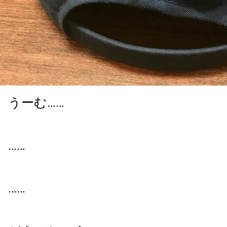
うーむ……
……
……