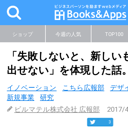
ショップ
今週の人気
TOP100
「失敗しないと、新しい
出せない」を体現した話
イノベーション
こちら広報部
デザ
新規事業
研究
ビルマテル株式会社 広報部
2017/
3