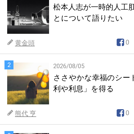
松本人志が一時的人工
とについて語りたい
0
黄金頭
2
2026/08/05
ささやかな幸福のシー
利や利息」を得る
0
熊代 亨