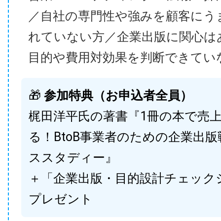
／自社の専門性や強みを顧客にう
れていない方／企業出版に関心は
目的や費用対効果を判断できてい
🎁
参加特典（お申込者全員）
梶田洋平氏の著書『1冊の本で売
る！BtoB事業者のための企業出
ススタディー』
＋「企業出版・目的設計チェック
プレゼント