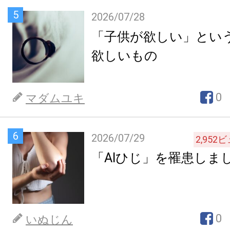
5
2026/07/28
「子供が欲しい」とい
欲しいもの
0
マダムユキ
6
2026/07/29
2,952
ビ
「AIひじ」を罹患しま
0
いぬじん