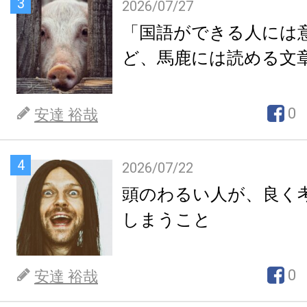
3
2026/07/27
「国語ができる人には
ど、馬鹿には読める文
0
安達 裕哉
4
2026/07/22
頭のわるい人が、良く
しまうこと
0
安達 裕哉