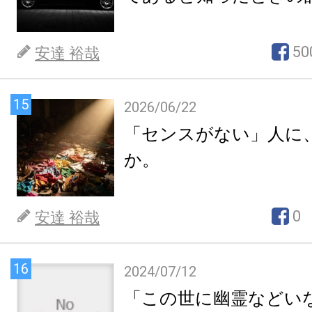
50
安達 裕哉
15
2026/06/22
「センスがない」人に
か。
0
安達 裕哉
16
2024/07/12
「この世に幽霊などい