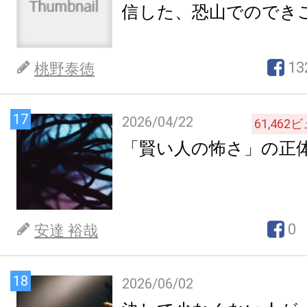
信した、恐山でのでき
13
桃野泰徳
17
2026/04/22
61,462
ビ
「賢い人の怖さ」の正
0
安達 裕哉
18
2026/06/02