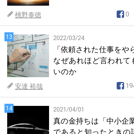
0
桃野泰徳
13
2022/03/24
「依頼された仕事をや
なぜあれほど言われて
いのか
19
安達 裕哉
14
2021/04/01
真の金持ちは「中小企
であると知ったときの