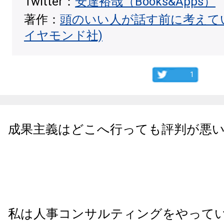
Twitter：
安達裕哉（Books&Apps）
著作：
頭のいい人が話す前に考えて
イヤモンド社)
1
成果主義はどこへ行っても評判が悪
私は人事コンサルティングをやって