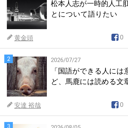
松本人志が一時的人工
とについて語りたい
0
黄金頭
2
2026/07/27
「国語ができる人には
ど、馬鹿には読める文
0
安達 裕哉
3
2026/08/05