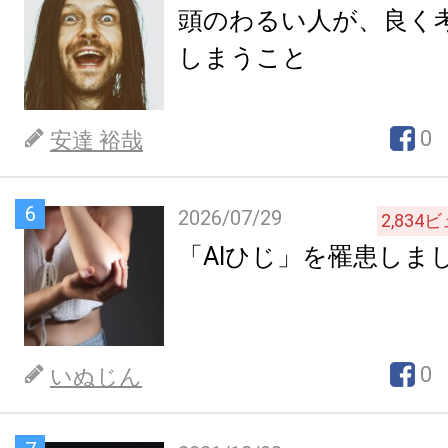
頭のわるい人が、良く
しまうこと
0
安達 裕哉
6
2026/07/29
2,834
ビ
「AIひじ」を罹患しま
0
いぬじん