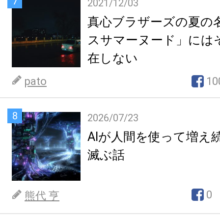
7
2021/12/03
真心ブラザーズの夏の
スサマーヌード」には
在しない
pato
10
8
2026/07/23
AIが人間を使って増え
滅ぶ話
0
熊代 亨