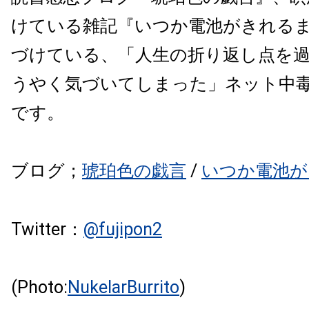
けている雑記『いつか電池がきれる
づけている、「
人生の折り返し点を
うやく気づいてしまった」
ネット中毒
です。
ブログ；
琥珀色の戯言
/
いつか電池が
Twitter：
@
fujipon2
(Photo:
NukelarBurrito
)