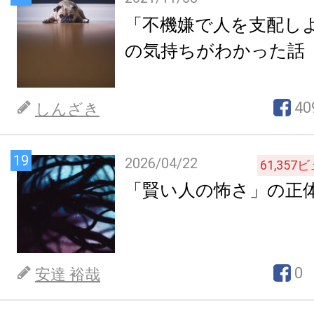
「不機嫌で人を支配し
の気持ちがわかった話
40
しんざき
19
2026/04/22
61,357
ビ
「賢い人の怖さ」の正
0
安達 裕哉