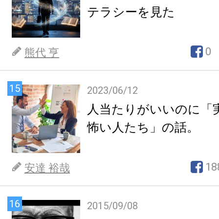
テラシーを見た
0
熊代 亨
15
2023/06/12
人当たりがいいのに「
怖い人たち」の話。
18
安達 裕哉
16
2015/09/08