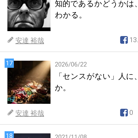
知的であるかどうかは
わかる。
13
安達 裕哉
17
2026/06/22
「センスがない」人に
か。
0
安達 裕哉
18
2021/11/08