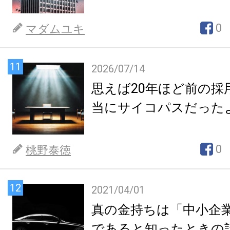
0
マダムユキ
11
2026/07/14
思えば20年ほど前の採
当にサイコパスだった
0
桃野泰徳
12
2021/04/01
真の金持ちは「中小企
であると知ったときの