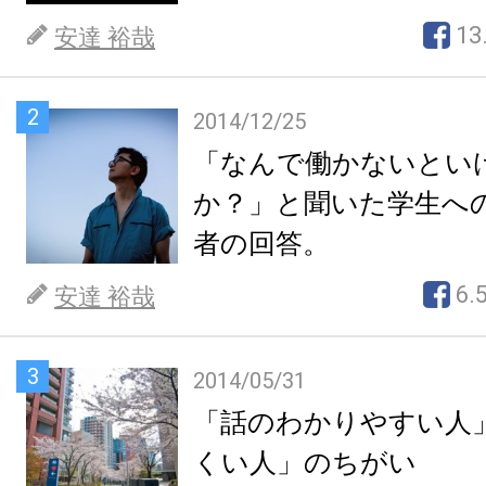
13
安達 裕哉
2
2014/12/25
「なんで働かないとい
か？」と聞いた学生へ
者の回答。
6.
安達 裕哉
3
2014/05/31
「話のわかりやすい人
くい人」のちがい