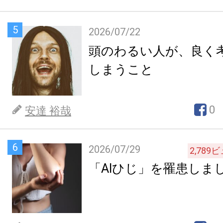
5
2026/07/22
頭のわるい人が、良く
しまうこと
0
安達 裕哉
6
2026/07/29
2,789
ビ
「AIひじ」を罹患しま