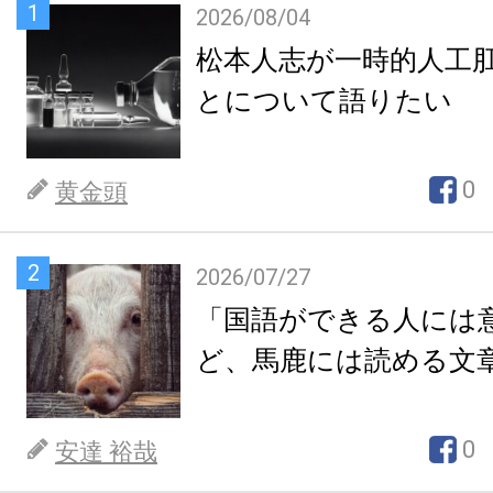
1
2026/08/04
松本人志が一時的人工
とについて語りたい
0
黄金頭
2
2026/07/27
「国語ができる人には
ど、馬鹿には読める文
0
安達 裕哉