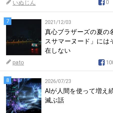
0
いぬじん
7
2021/12/03
真心ブラザーズの夏の
スサマーヌード」には
在しない
pato
10
8
2026/07/23
AIが人間を使って増え
滅ぶ話