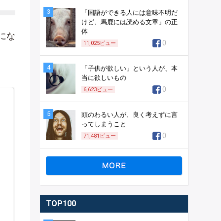
3
「国語ができる人には意味不明だ
けど、馬鹿には読める文章」の正
体
にな
0
11,025
ビュー
4
「子供が欲しい」という人が、本
当に欲しいもの
0
6,623
ビュー
5
頭のわるい人が、良く考えずに言
ってしまうこと
0
71,481
ビュー
TOP100