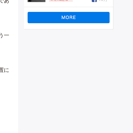
であ
う一
置に