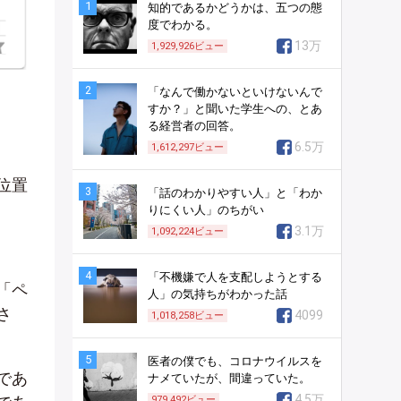
1
知的であるかどうかは、五つの態
度でわかる。
13万
1,929,926
ビュー
2
「なんで働かないといけないんで
すか？」と聞いた学生への、とあ
る経営者の回答。
6.5万
1,612,297
ビュー
位置
3
「話のわかりやすい人」と「わか
りにくい人」のちがい
3.1万
1,092,224
ビュー
4
「不機嫌で人を支配しようとする
「ペ
人」の気持ちがわかった話
さ
4099
1,018,258
ビュー
5
医者の僕でも、コロナウイルスを
であ
ナメていたが、間違っていた。
4.5万
979,492
ビュー