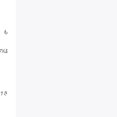
、も
のは
けさ