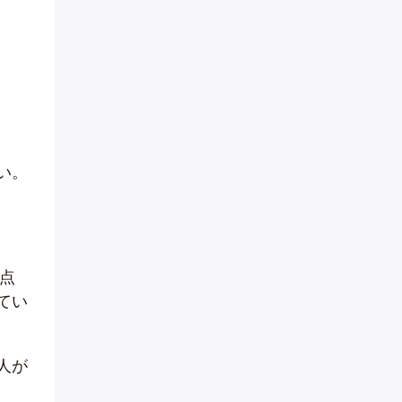
い。
点
てい
人が