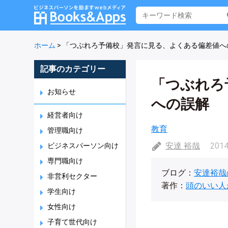
ホーム
>
「つぶれろ予備校」発言に見る、よくある偏差値へ
記事のカテゴリー
「つぶれろ
お知らせ
への誤解
経営者向け
教育
管理職向け
安達 裕哉
2014
ビジネスパーソン向け
専門職向け
ブログ：
安達裕哉
非営利セクター
著作：
頭のいい人
学生向け
女性向け
子育て世代向け