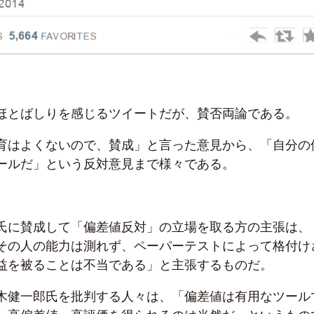
ほとばしりを感じるツイートだが、賛否両論である。
育はよくないので、賛成」と言った意見から、「自分の
ールだ」という反対意見まで様々である。
氏に賛成して「偏差値反対」の立場を取る方の主張は、
その人の能力は測れず、ペーパーテストによって格付け
益を被ることは不当である」と主張するものだ。
木健一郎氏を批判する人々は、「偏差値は有用なツール