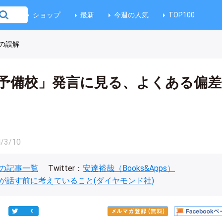
ショップ
最新
今週の人気
TOP100
の誤解
予備校」発言に見る、よくある偏差
/3/10
の記事一覧
Twitter：
安達裕哉（Books&Apps）
が話す前に考えていること(ダイヤモンド社)
0