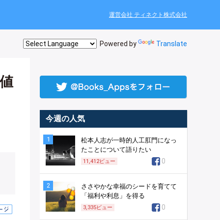
運営会社 ティネクト株式会社
Powered by
Translate
値
今週の人気
1
松本人志が一時的人工肛門になっ
たことについて語りたい
0
11,412
ビュー
2
ささやかな幸福のシードを育てて
「福利や利息」を得る
0
3,335
ビュー