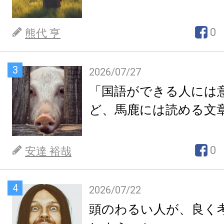
0
熊代 亨
3
2026/07/27
「国語ができる人には
ど、馬鹿には読める文
0
安達 裕哉
4
2026/07/22
頭のわるい人が、良く