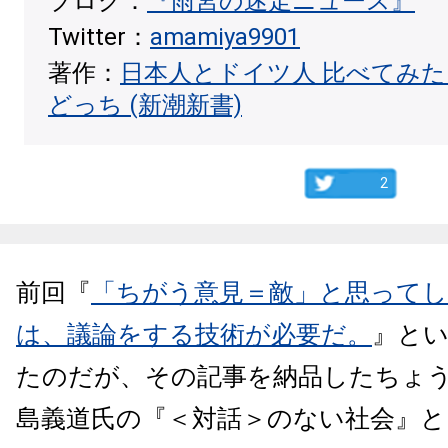
ブログ：
『雨宮の迷走ニュース』
Twitter：
amamiya9901
著作：
日本人とドイツ人 比べてみ
どっち (新潮新書)
2
前回『
「ちがう意見＝敵」と思ってし
は、議論をする技術が必要だ。
』と
たのだが、その記事を納品したちょ
島義道氏の『＜対話＞のない社会』と