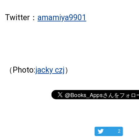
Twitter：
amamiya9901
（Photo:
jacky czj
）
2