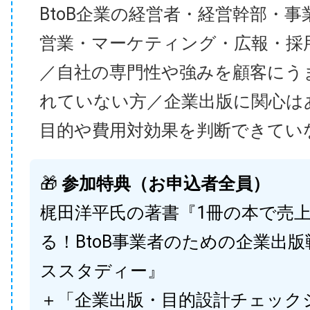
BtoB企業の経営者・経営幹部・事
営業・マーケティング・広報・採
／自社の専門性や強みを顧客にう
れていない方／企業出版に関心は
目的や費用対効果を判断できてい
🎁
参加特典（お申込者全員）
梶田洋平氏の著書『1冊の本で売
る！BtoB事業者のための企業出
ススタディー』
＋「企業出版・目的設計チェック