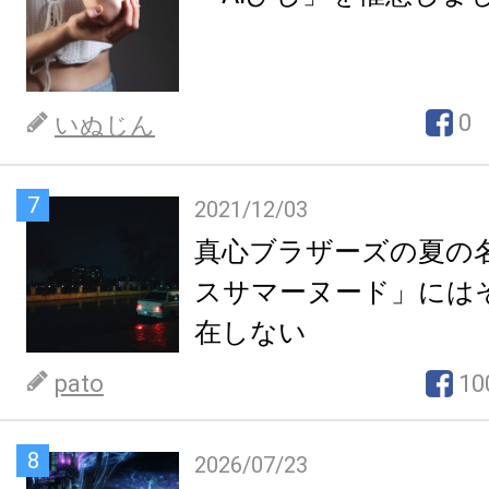
0
いぬじん
7
2021/12/03
真心ブラザーズの夏の
スサマーヌード」には
在しない
pato
10
8
2026/07/23