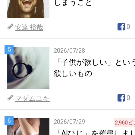
しまうこと
0
安達 裕哉
5
2026/07/28
「子供が欲しい」とい
欲しいもの
0
マダムユキ
6
2026/07/29
2,960
ビ
「AIひじ」を罹患しま