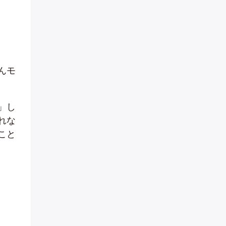
んモ
」し
れな
こと