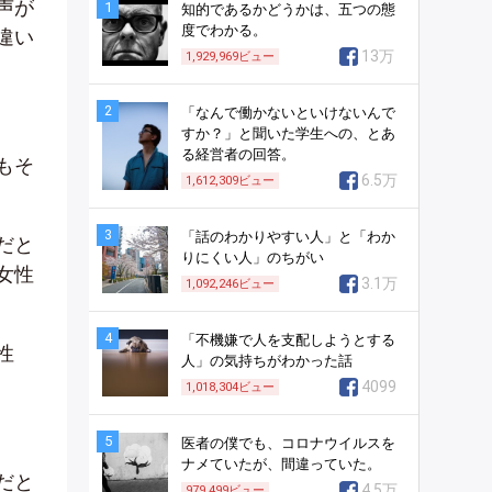
声が
1
知的であるかどうかは、五つの態
度でわかる。
違い
13万
1,929,969
ビュー
2
「なんで働かないといけないんで
すか？」と聞いた学生への、とあ
る経営者の回答。
もそ
6.5万
1,612,309
ビュー
3
「話のわかりやすい人」と「わか
だと
りにくい人」のちがい
女性
3.1万
1,092,246
ビュー
4
「不機嫌で人を支配しようとする
性
人」の気持ちがわかった話
4099
1,018,304
ビュー
5
医者の僕でも、コロナウイルスを
ナメていたが、間違っていた。
だと
4.5万
979,499
ビュー