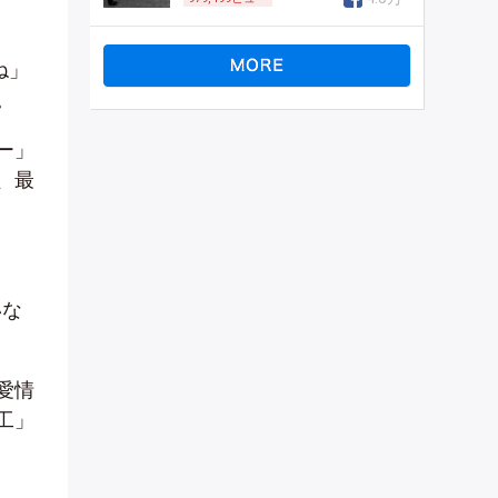
ね」
。
ー」
、最
いな
愛情
工」