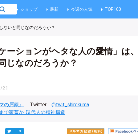
ショップ
最新
今週の人気
TOP100
しないと同じなのだろうか？
ケーションがヘタな人の愛情」は
同じなのだろうか？
8/21
マの屑籠』
Twitter：
@twit_shirokuma
まで家畜か: 現代人の精神構造
3