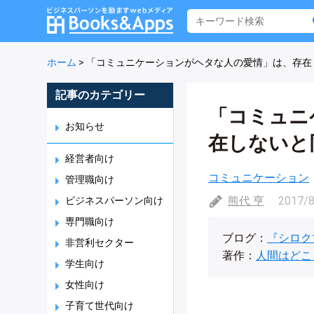
ホーム
>
「コミュニケーションがヘタな人の愛情」は、存在
記事のカテゴリー
「コミュニ
お知らせ
在しないと
経営者向け
コミュニケーション
管理職向け
熊代 亨
2017/
ビジネスパーソン向け
専門職向け
ブログ：
『シロク
非営利セクター
著作：
人間はどこ
学生向け
女性向け
子育て世代向け