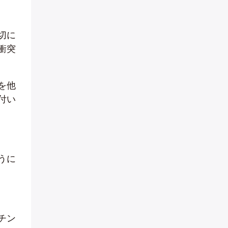
切に
衝突
を他
付い
うに
チン