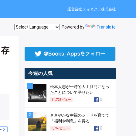
運営会社 ティネクト株式会社
Powered by
Translate
、存
今週の人気
1
松本人志が一時的人工肛門になっ
たことについて語りたい
0
11,728
ビュー
2
ささやかな幸福のシードを育てて
「福利や利息」を得る
0
3,767
ビュー