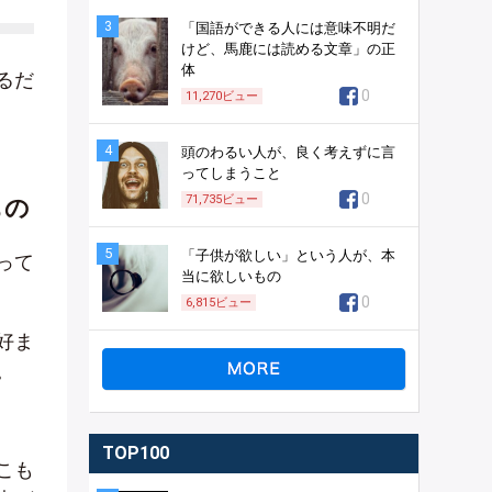
3
「国語ができる人には意味不明だ
けど、馬鹿には読める文章」の正
体
るだ
0
11,270
ビュー
4
頭のわるい人が、良く考えずに言
ってしまうこと
0
71,735
ビュー
もの
5
「子供が欲しい」という人が、本
って
当に欲しいもの
0
6,815
ビュー
好ま
。
TOP100
こも