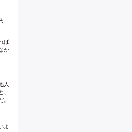
ろ
れば
なか
他人
と、
だ。
いよ