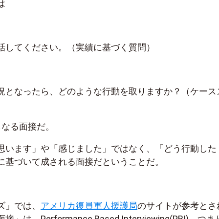
は
話してください。（実績に基づく質問）
況となったら、どのような行動を取りますか？（ケース
らなる面接だ。
思います」や「感じました」ではなく、「どう行動した
に基づいて成される面接だということだ。
ズ」では、
アメリカ復員軍人援護局
のサイトが参考とさ
、Performance Based Interviewing(PBI)、つ