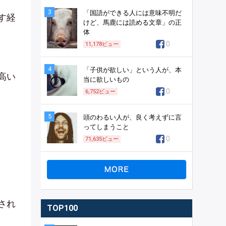
3
「国語ができる人には意味不明だ
す経
けど、馬鹿には読める文章」の正
体
0
11,178
ビュー
4
「子供が欲しい」という人が、本
高い
当に欲しいもの
0
6,752
ビュー
5
頭のわるい人が、良く考えずに言
ってしまうこと
0
71,635
ビュー
され
TOP100