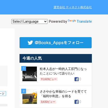
運営会社 ティネクト株式会社
Powered by
Translate
今週の人気
1
松本人志が一時的人工肛門になっ
たことについて語りたい
0
11,623
ビュー
2
ささやかな幸福のシードを育てて
「福利や利息」を得る
0
3,632
ビュー