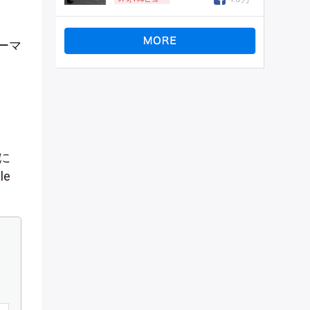
ーマ
に
e