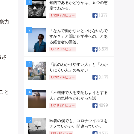
1
知的であるかどうかは、五つの態
度でわかる。
13万
1,929,953
ビュー
能力
2
「なんで働かないといけないんで
すか？」と聞いた学生への、とあ
る経営者の回答。
6.5万
1,612,305
ビュー
出さ
3
「話のわかりやすい人」と「わか
りにくい人」のちがい
3.1万
1,092,236
ビュー
こと
4
「不機嫌で人を支配しようとする
人」の気持ちがわかった話
4099
1,018,291
ビュー
5
医者の僕でも、コロナウイルスを
ナメていたが、間違っていた。
4.5万
979,498
ビュー