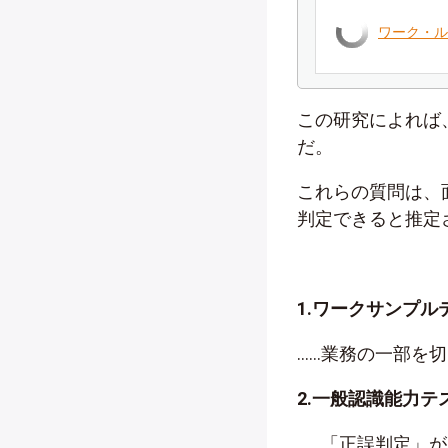
ワーク・ル
この研究によれば
だ。
これらの質問は、
判定できると推定
1.ワークサンプル
……業務の一部を
2.一般認識能力テ
……「正誤判定」