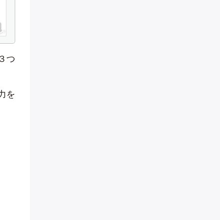
３つ
力を