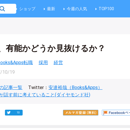
ショップ
最新
今週の人気
TOP100
、有能かどうか見抜けるか？
Books&Apps転職
採用
経営
/10/19
の記事一覧
Twitter：
安達裕哉（Books&Apps）
が話す前に考えていること(ダイヤモンド社)
10