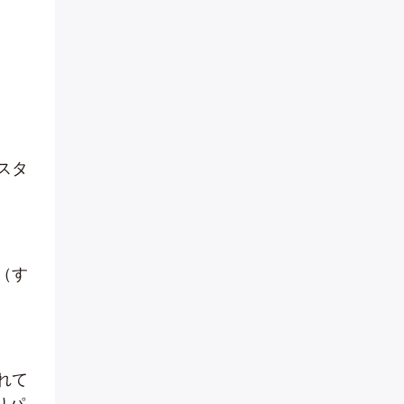
スタ
（す
れて
まりパ