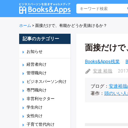
ホーム
>
面接だけで、有能かどうか見抜けるか？
記事のカテゴリー
面接だけで
お知らせ
Books&Apps残業
経営者向け
安達 裕哉
2017
管理職向け
ビジネスパーソン向け
ブログ：
安達裕哉
専門職向け
著作：
頭のいい人
非営利セクター
学生向け
女性向け
子育て世代向け