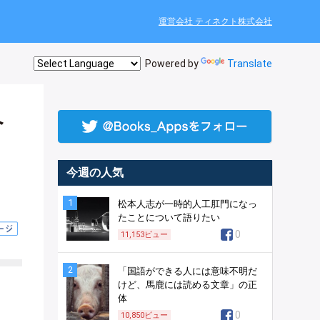
運営会社 ティネクト株式会社
Powered by
Translate
へ
今週の人気
1
松本人志が一時的人工肛門になっ
たことについて語りたい
0
11,153
ビュー
2
「国語ができる人には意味不明だ
けど、馬鹿には読める文章」の正
体
0
10,850
ビュー