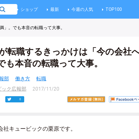
ショップ
最新
今週の人気
TOP100
不満」。でも本音の転職って大事。
代が転職するきっかけは「今の会社
でも本音の転職って大事。
報部
働き方
転職
ビック広報部
2017/11/20
0
会社キュービックの栗原です。