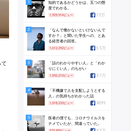
1
知的であるかどうかは、五つの態
度でわかる。
13万
1,929,914
ビュー
2
「なんで働かないといけないんで
すか？」と聞いた学生への、とあ
る経営者の回答。
6.5万
1,612,292
ビュー
って
3
「話のわかりやすい人」と「わか
りにくい人」のちがい
3.1万
1,092,210
ビュー
4
「不機嫌で人を支配しようとする
人」の気持ちがわかった話
4099
1,018,233
ビュー
5
医者の僕でも、コロナウイルスを
ナメていたが、間違っていた。
4.5万
979,490
ビュー