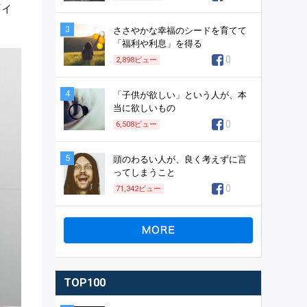
ディ
3
ささやかな幸福のシードを育てて
「福利や利息」を得る
0
2,898
ビュー
4
「子供が欲しい」という人が、本
当に欲しいもの
0
6,508
ビュー
5
頭のわるい人が、良く考えずに言
ってしまうこと
0
71,342
ビュー
TOP100