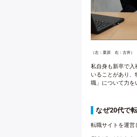
（左：栗原 右：古井）
私自身も新卒で入
いることがあり、
職」について力を
なぜ20代で
転職サイトを運営