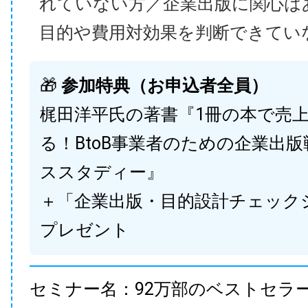
れていない方／企業出版に関心は
目的や費用対効果を判断できてい
🎁
参加特典（お申込者全員）
梶田洋平氏の著書『1冊の本で売
る！BtoB事業者のための企業出
ススタディー』
＋「企業出版・目的設計チェック
プレゼント
セミナー名：92万部のベストセラ