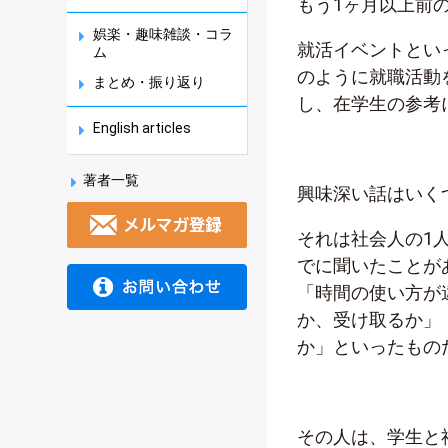
もう
1
ヶ月以上前
娯楽・趣味雑談・コラ
就活イベントとい
ム
のように就職活動
まとめ・振り返り
し、在学生の参考
English articles
著者一覧
興味深い話はいく
それは社会人の
1
でに聞いたことが
「時間の使い方が
か、受け取るか」
か」といったもの
その人は、学生と