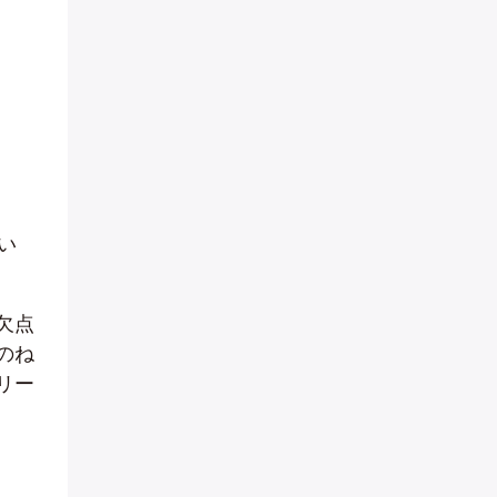
い
欠点
のね
リー