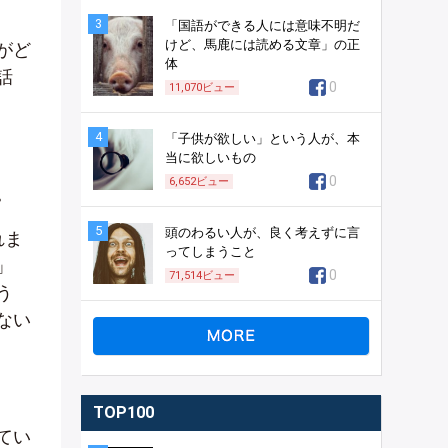
3
「国語ができる人には意味不明だ
けど、馬鹿には読める文章」の正
がど
体
話
0
11,070
ビュー
4
「子供が欲しい」という人が、本
当に欲しいもの
0
6,652
ビュー
。
5
頭のわるい人が、良く考えずに言
れま
ってしまうこと
」
0
71,514
ビュー
う
ない
TOP100
てい