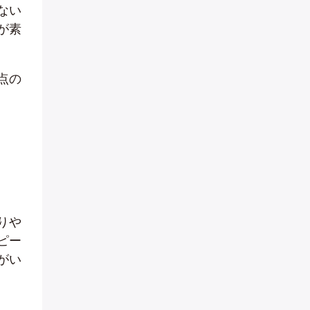
ない
が素
点の
りや
ピー
がい