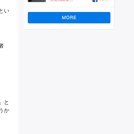
とい
者
」と
うか