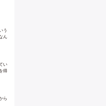
いう
なん
てい
を得
から