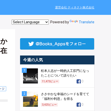
運営会社 ティネクト株式会社
Powered by
Translate
うか
存在
今週の人気
1
松本人志が一時的人工肛門になっ
たことについて語りたい
0
11,473
ビュー
2
ささやかな幸福のシードを育てて
「福利や利息」を得る
0
3,425
ビュー