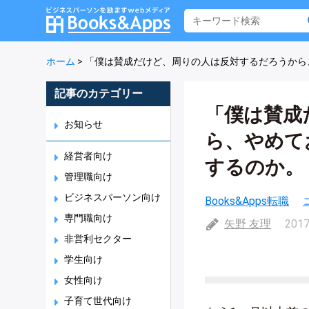
ホーム
>
「僕は賛成だけど、周りの人は反対するだろうから
記事のカテゴリー
「僕は賛成
お知らせ
ら、やめて
経営者向け
するのか。
管理職向け
ビジネスパーソン向け
Books&Apps転職
専門職向け
矢野 友理
2017
非営利セクター
学生向け
女性向け
子育て世代向け