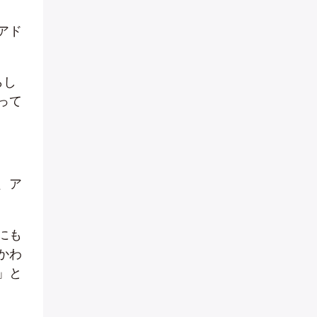
アド
らし
って
、ア
にも
かわ
」と