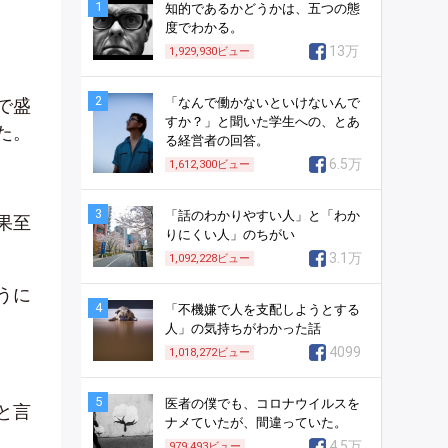
1
知的であるかどうかは、五つの態
度でわかる。
13万
1,929,930
ビュー
2
で盛
「なんで働かないといけないんで
すか？」と聞いた学生への、とあ
た。
る経営者の回答。
6.5万
1,612,300
ビュー
3
「話のわかりやすい人」と「わか
果至
りにくい人」のちがい
3.1万
1,092,228
ビュー
うに
4
「不機嫌で人を支配しようとする
人」の気持ちがわかった話
4099
1,018,272
ビュー
5
医者の僕でも、コロナウイルスを
と言
ナメていたが、間違っていた。
4.5万
979,493
ビュー