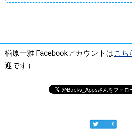
楢原一雅 Facebookアカウントは
こち
迎です）
0