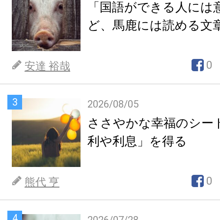
「国語ができる人には
ど、馬鹿には読める文
0
安達 裕哉
3
2026/08/05
ささやかな幸福のシー
利や利息」を得る
0
熊代 亨
4
2026/07/28