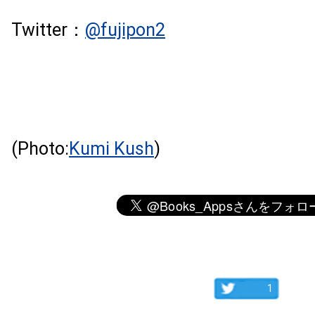
Twitter：
@
fujipon2
(Photo:
Kumi Kush
)
1