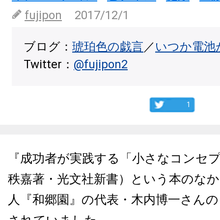
fujipon
2017/12/1
ブログ：
琥珀色の戯言
／
いつか電池
Twitter：
@fujipon2
1
『成功者が実践する「小さなコンセ
秩嘉著・光文社新書）という本のなか
人『和郷園』の代表・木内博一さんの