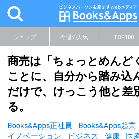
ショップ
今週の人気
TOP100
商売は「ちょっとめんど
ことに、自分から踏み込
だけで、けっこう他と差
る。
Books&Apps正社員
Books&Apps起業
イノベーション
ビジネス
健康
医